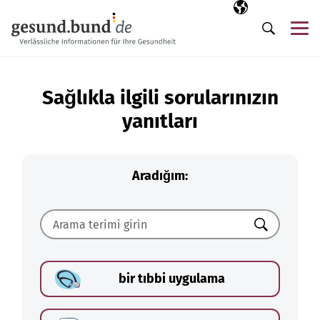
Gezinme menüsünü atla
Seçili dil
TR
Me
Arama
Sağlıkla ilgili sorularınızın
yanıtları
Aradığım:
Ara
bir tıbbi uygulama