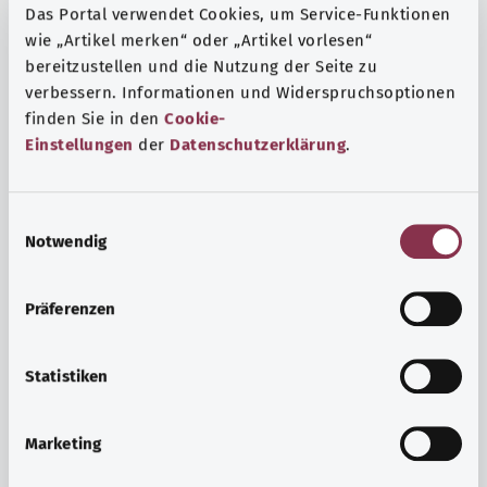
Das Portal verwendet Cookies, um Service-Funktionen
wie „Artikel merken“ oder „Artikel vorlesen“
bereitzustellen und die Nutzung der Seite zu
verbessern. Informationen und Widerspruchsoptionen
finden Sie in den
Cookie-
Einstellungen
der
Datenschutzerklärung
.
E
Notwendig
i
n
w
Präferenzen
i
Ruh ve huzur
l
Spor mu, meditasyon mu? Günlük yaşamın stres ve
l
Statistiken
sıkıntılarıyla başa çıkmak, iç huzuru arttırmak veya
i
dinlenmek için çeşitli önlemler vardır.
g
Marketing
u
Ayrıntılı bilgi edinin
n