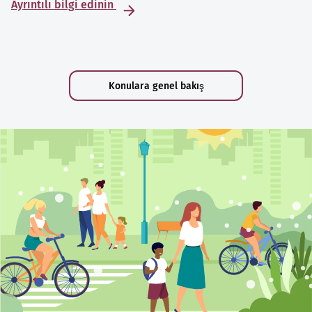
Ayrıntılı bilgi edinin
Konulara genel bakış