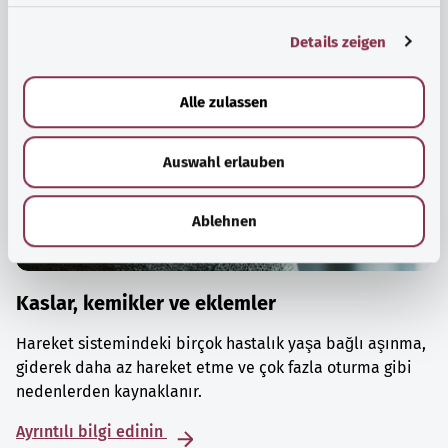
g
Details zeigen
s
a
u
Alle zulassen
s
w
Auswahl erlauben
a
h
l
Ablehnen
Kaslar, kemikler ve eklemler
Hareket sistemindeki birçok hastalık yaşa bağlı aşınma,
giderek daha az hareket etme ve çok fazla oturma gibi
nedenlerden kaynaklanır.
Ayrıntılı bilgi edinin