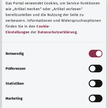
Das Portal verwendet Cookies, um Service-Funktionen
wie „Artikel merken“ oder „Artikel vorlesen“
bereitzustellen und die Nutzung der Seite zu
verbessern. Informationen und Widerspruchsoptionen
finden Sie in den
Cookie-
Einstellungen
der
Datenschutzerklärung
.
E
Notwendig
i
n
w
Präferenzen
i
Ruh ve huzur
l
Spor mu, meditasyon mu? Günlük yaşamın stres ve
l
Statistiken
sıkıntılarıyla başa çıkmak, iç huzuru arttırmak veya
i
dinlenmek için çeşitli önlemler vardır.
g
Marketing
u
Ayrıntılı bilgi edinin
n