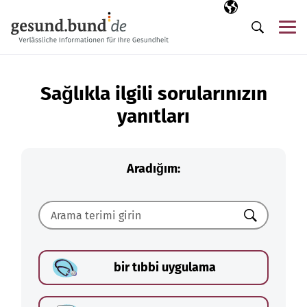
Gezinme menüsünü atla
Seçili dil
TR
Me
Arama
Sağlıkla ilgili sorularınızın
yanıtları
Aradığım:
Ara
bir tıbbi uygulama