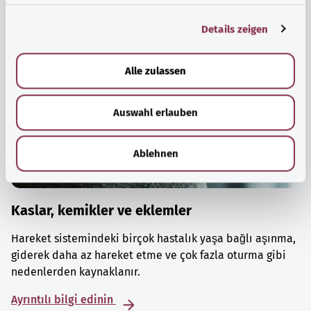
g
Details zeigen
s
a
u
Alle zulassen
s
w
Auswahl erlauben
a
h
l
Ablehnen
Kaslar, kemikler ve eklemler
Hareket sistemindeki birçok hastalık yaşa bağlı aşınma,
giderek daha az hareket etme ve çok fazla oturma gibi
nedenlerden kaynaklanır.
Ayrıntılı bilgi edinin