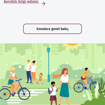
Ayrıntılı bilgi edinin
Konulara genel bakış