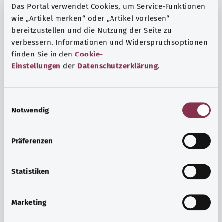
Das Portal verwendet Cookies, um Service-Funktionen
wie „Artikel merken“ oder „Artikel vorlesen“
bereitzustellen und die Nutzung der Seite zu
verbessern. Informationen und Widerspruchsoptionen
finden Sie in den
Cookie-
Einstellungen
der
Datenschutzerklärung
.
E
Notwendig
i
n
w
Präferenzen
i
Ruh ve huzur
l
Spor mu, meditasyon mu? Günlük yaşamın stres ve
l
Statistiken
sıkıntılarıyla başa çıkmak, iç huzuru arttırmak veya
i
dinlenmek için çeşitli önlemler vardır.
g
Marketing
u
Ayrıntılı bilgi edinin
n