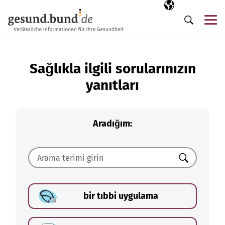
Gezinme menüsünü atla
Seçili dil
TR
Me
Arama
Sağlıkla ilgili sorularınızın
yanıtları
Aradığım:
Ara
bir tıbbi uygulama