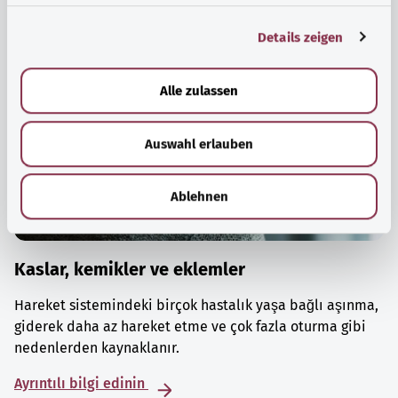
g
Details zeigen
s
a
u
Alle zulassen
s
w
Auswahl erlauben
a
h
l
Ablehnen
Kaslar, kemikler ve eklemler
Hareket sistemindeki birçok hastalık yaşa bağlı aşınma,
giderek daha az hareket etme ve çok fazla oturma gibi
nedenlerden kaynaklanır.
Ayrıntılı bilgi edinin