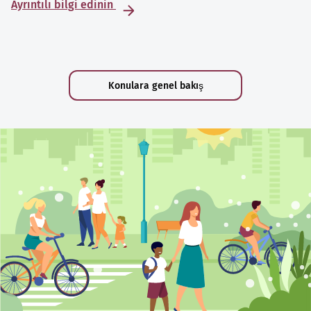
Ayrıntılı bilgi edinin
Konulara genel bakış