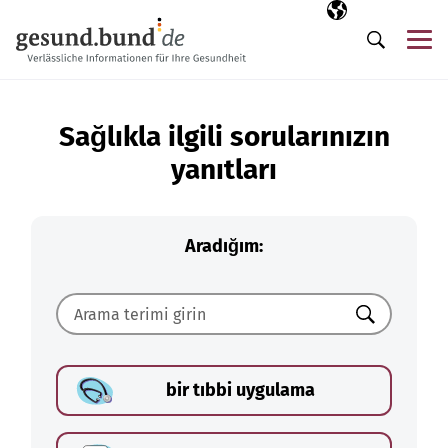
Gezinme menüsünü atla
Seçili dil
TR
Me
Arama
Sağlıkla ilgili sorularınızın
yanıtları
Aradığım:
Ara
bir tıbbi uygulama