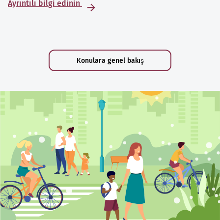
Ayrıntılı bilgi edinin
Konulara genel bakış