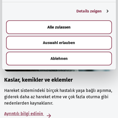
g
Details zeigen
s
a
u
Alle zulassen
s
w
Auswahl erlauben
a
h
l
Ablehnen
Kaslar, kemikler ve eklemler
Hareket sistemindeki birçok hastalık yaşa bağlı aşınma,
giderek daha az hareket etme ve çok fazla oturma gibi
nedenlerden kaynaklanır.
Ayrıntılı bilgi edinin