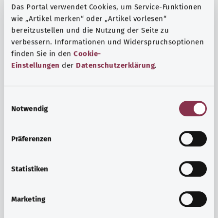
Das Portal verwendet Cookies, um Service-Funktionen
wie „Artikel merken“ oder „Artikel vorlesen“
bereitzustellen und die Nutzung der Seite zu
verbessern. Informationen und Widerspruchsoptionen
finden Sie in den
Cookie-
Einstellungen
der
Datenschutzerklärung
.
E
Notwendig
i
n
w
Präferenzen
i
Ruh ve huzur
l
Spor mu, meditasyon mu? Günlük yaşamın stres ve
l
Statistiken
sıkıntılarıyla başa çıkmak, iç huzuru arttırmak veya
i
dinlenmek için çeşitli önlemler vardır.
g
Marketing
u
Ayrıntılı bilgi edinin
n