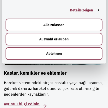
g
Details zeigen
s
a
u
Alle zulassen
s
w
Auswahl erlauben
a
h
l
Ablehnen
Kaslar, kemikler ve eklemler
Hareket sistemindeki birçok hastalık yaşa bağlı aşınma,
giderek daha az hareket etme ve çok fazla oturma gibi
nedenlerden kaynaklanır.
Ayrıntılı bilgi edinin