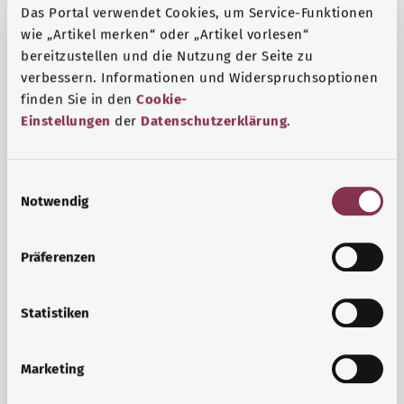
Das Portal verwendet Cookies, um Service-Funktionen
wie „Artikel merken“ oder „Artikel vorlesen“
bereitzustellen und die Nutzung der Seite zu
verbessern. Informationen und Widerspruchsoptionen
finden Sie in den
Cookie-
Einstellungen
der
Datenschutzerklärung
.
E
Notwendig
i
n
w
Präferenzen
i
Ruh ve huzur
l
Spor mu, meditasyon mu? Günlük yaşamın stres ve
l
Statistiken
sıkıntılarıyla başa çıkmak, iç huzuru arttırmak veya
i
dinlenmek için çeşitli önlemler vardır.
g
Marketing
u
Ayrıntılı bilgi edinin
n