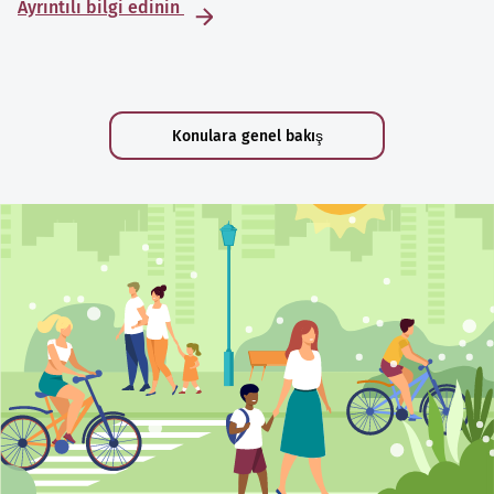
Ayrıntılı bilgi edinin
Konulara genel bakış