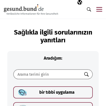
Gezinme menüsünü atla
Seçili dil
TR
Me
Arama
Sağlıkla ilgili sorularınızın
yanıtları
Aradığım:
Ara
bir tıbbi uygulama