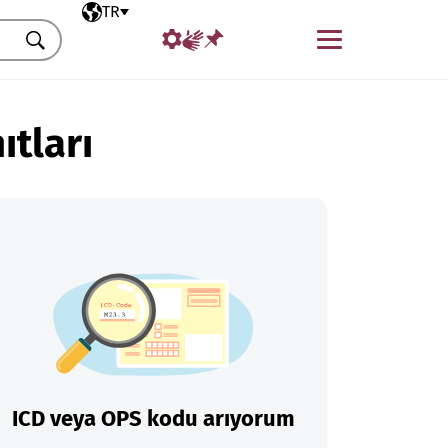
Seçili dil
TR
Menü
Ara
ıtları
ICD veya OPS kodu arıyorum