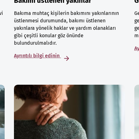
Bakımı üstlenen yakınlar
G
vi
Bakıma muhtaç kişilerin bakımını yakınlarının
Ge
üstlenmesi durumunda, bakımı üstlenen
ge
yakınlara yönelik haklar ve yardım olanakları
ge
gibi çeşitli konular göz önünde
mu
bulundurulmalıdır.
Ay
Ayrıntılı bilgi edinin