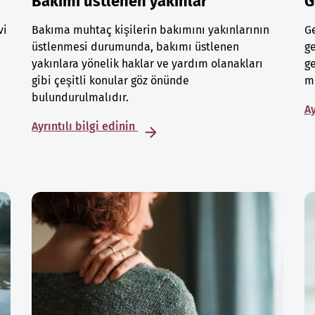
Bakımı üstlenen yakınlar
G
vi
Bakıma muhtaç kişilerin bakımını yakınlarının
Ge
üstlenmesi durumunda, bakımı üstlenen
ge
yakınlara yönelik haklar ve yardım olanakları
ge
gibi çeşitli konular göz önünde
mu
bulundurulmalıdır.
Ay
Ayrıntılı bilgi edinin