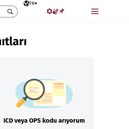
Seçili dil
TR
Menü
Ara
ıtları
ICD veya OPS kodu arıyorum