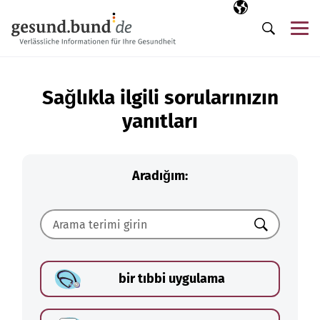
Gezinme menüsünü atla
Seçili dil
TR
Me
Arama
Sağlıkla ilgili sorularınızın
yanıtları
Aradığım:
Ara
bir tıbbi uygulama