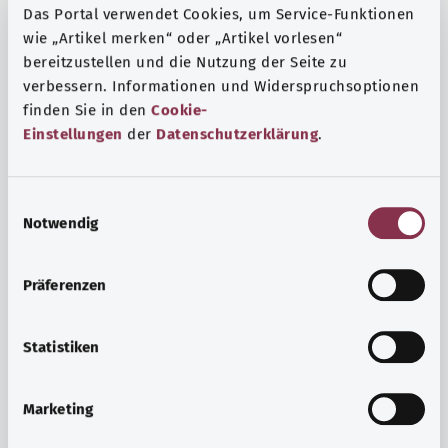
Das Portal verwendet Cookies, um Service-Funktionen
wie „Artikel merken“ oder „Artikel vorlesen“
bereitzustellen und die Nutzung der Seite zu
verbessern. Informationen und Widerspruchsoptionen
finden Sie in den
Cookie-
Einstellungen
der
Datenschutzerklärung
.
E
Notwendig
i
n
w
Präferenzen
i
Ruh ve huzur
l
Spor mu, meditasyon mu? Günlük yaşamın stres ve
l
Statistiken
sıkıntılarıyla başa çıkmak, iç huzuru arttırmak veya
i
dinlenmek için çeşitli önlemler vardır.
g
Marketing
u
Ayrıntılı bilgi edinin
n