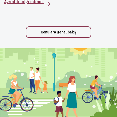
Ayrıntılı bilgi edinin
Konulara genel bakış