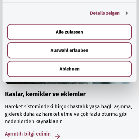
g
Details zeigen
s
a
u
Alle zulassen
s
w
Auswahl erlauben
a
h
l
Ablehnen
Kaslar, kemikler ve eklemler
Hareket sistemindeki birçok hastalık yaşa bağlı aşınma,
giderek daha az hareket etme ve çok fazla oturma gibi
nedenlerden kaynaklanır.
Ayrıntılı bilgi edinin