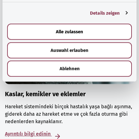
g
Details zeigen
s
a
u
Alle zulassen
s
w
Auswahl erlauben
a
h
l
Ablehnen
Kaslar, kemikler ve eklemler
Hareket sistemindeki birçok hastalık yaşa bağlı aşınma,
giderek daha az hareket etme ve çok fazla oturma gibi
nedenlerden kaynaklanır.
Ayrıntılı bilgi edinin