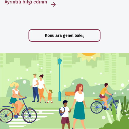
Ayrıntılı bilgi edinin
Konulara genel bakış