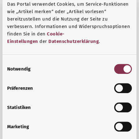
Das Portal verwendet Cookies, um Service-Funktionen
wie „Artikel merken“ oder „Artikel vorlesen“
bereitzustellen und die Nutzung der Seite zu
verbessern. Informationen und Widerspruchsoptionen
finden Sie in den
Cookie-
Einstellungen
der
Datenschutzerklärung
.
E
Notwendig
i
n
w
Präferenzen
i
Ruh ve huzur
l
Spor mu, meditasyon mu? Günlük yaşamın stres ve
l
Statistiken
sıkıntılarıyla başa çıkmak, iç huzuru arttırmak veya
i
dinlenmek için çeşitli önlemler vardır.
g
Marketing
u
Ayrıntılı bilgi edinin
n