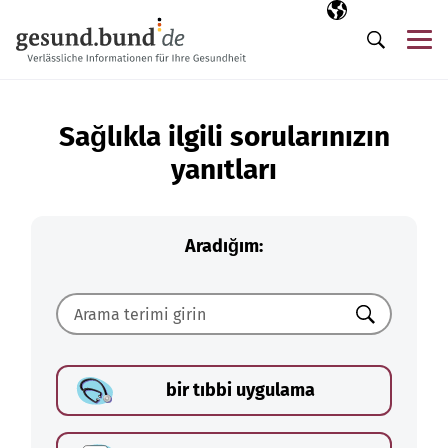
Gezinme menüsünü atla
Seçili dil
TR
Me
Arama
Sağlıkla ilgili sorularınızın
yanıtları
Aradığım:
Ara
bir tıbbi uygulama