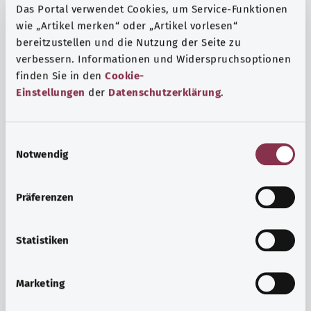
Das Portal verwendet Cookies, um Service-Funktionen
wie „Artikel merken“ oder „Artikel vorlesen“
bereitzustellen und die Nutzung der Seite zu
verbessern. Informationen und Widerspruchsoptionen
finden Sie in den
Cookie-
Einstellungen
der
Datenschutzerklärung
.
E
Notwendig
i
n
w
Präferenzen
i
Ruh ve huzur
l
Spor mu, meditasyon mu? Günlük yaşamın stres ve
l
Statistiken
sıkıntılarıyla başa çıkmak, iç huzuru arttırmak veya
i
dinlenmek için çeşitli önlemler vardır.
g
Marketing
u
Ayrıntılı bilgi edinin
n