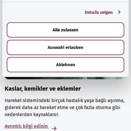
g
Details zeigen
s
a
u
Alle zulassen
s
w
Auswahl erlauben
a
h
l
Ablehnen
Kaslar, kemikler ve eklemler
Hareket sistemindeki birçok hastalık yaşa bağlı aşınma,
giderek daha az hareket etme ve çok fazla oturma gibi
nedenlerden kaynaklanır.
Ayrıntılı bilgi edinin