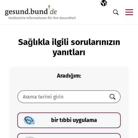
Gezinme menüsünü atla
Seçili dil
TR
Me
Arama
Sağlıkla ilgili sorularınızın
yanıtları
Aradığım:
Ara
bir tıbbi uygulama