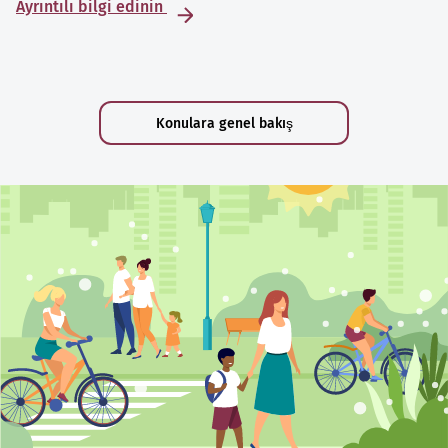
Ayrıntılı bilgi edinin
Konulara genel bakış