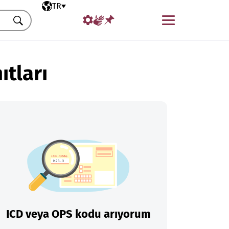
Seçili dil
TR
Menü
Ara
ıtları
ICD veya OPS kodu arıyorum