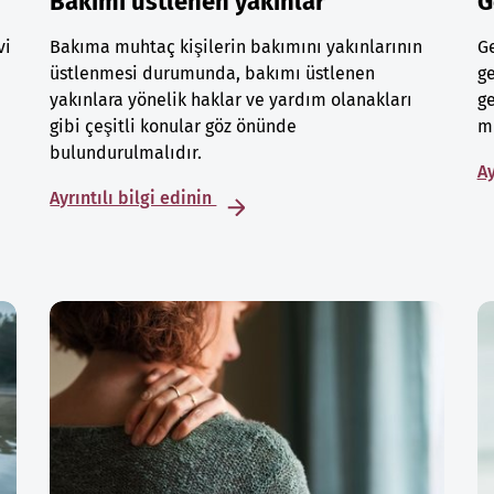
Bakımı üstlenen yakınlar
G
vi
Bakıma muhtaç kişilerin bakımını yakınlarının
Ge
üstlenmesi durumunda, bakımı üstlenen
ge
yakınlara yönelik haklar ve yardım olanakları
ge
gibi çeşitli konular göz önünde
mu
bulundurulmalıdır.
Ay
Ayrıntılı bilgi edinin