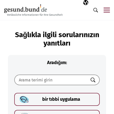
Gezinme menüsünü atla
Seçili dil
TR
Me
Arama
Sağlıkla ilgili sorularınızın
yanıtları
Aradığım:
Ara
bir tıbbi uygulama