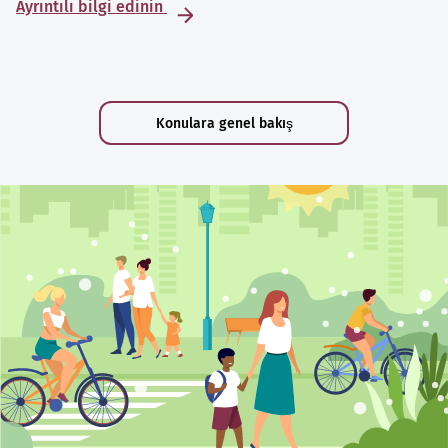
Ayrıntılı bilgi edinin
Konulara genel bakış