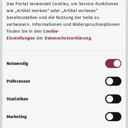
Das Portal verwendet Cookies, um Service-Funktionen
wie „Artikel merken“ oder „Artikel vorlesen“
bereitzustellen und die Nutzung der Seite zu
verbessern. Informationen und Widerspruchsoptionen
finden Sie in den
Cookie-
Einstellungen
der
Datenschutzerklärung
.
E
Notwendig
i
n
w
Präferenzen
i
Ruh ve huzur
l
Spor mu, meditasyon mu? Günlük yaşamın stres ve
l
Statistiken
sıkıntılarıyla başa çıkmak, iç huzuru arttırmak veya
i
dinlenmek için çeşitli önlemler vardır.
g
Marketing
u
Ayrıntılı bilgi edinin
n