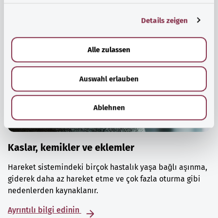
g
Details zeigen
s
a
u
Alle zulassen
s
w
Auswahl erlauben
a
h
l
Ablehnen
Kaslar, kemikler ve eklemler
Hareket sistemindeki birçok hastalık yaşa bağlı aşınma,
giderek daha az hareket etme ve çok fazla oturma gibi
nedenlerden kaynaklanır.
Ayrıntılı bilgi edinin