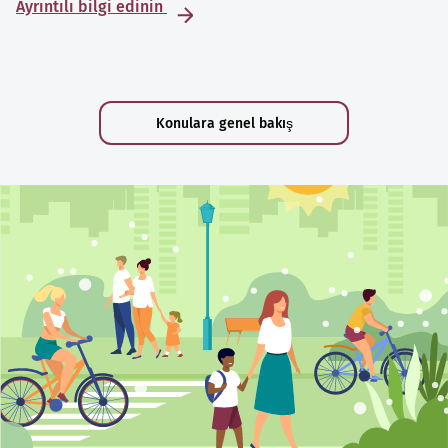
Ayrıntılı bilgi edinin
Konulara genel bakış