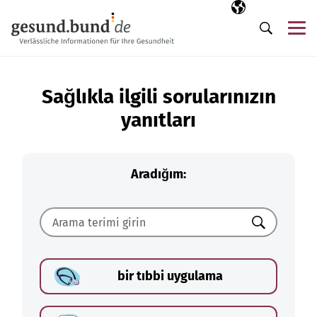
Gezinme menüsünü atla
Seçili dil
TR
Me
Arama
Sağlıkla ilgili sorularınızın
yanıtları
Aradığım:
Ara
bir tıbbi uygulama