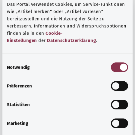
Das Portal verwendet Cookies, um Service-Funktionen
wie „Artikel merken“ oder „Artikel vorlesen“
bereitzustellen und die Nutzung der Seite zu
verbessern. Informationen und Widerspruchsoptionen
finden Sie in den
Cookie-
Einstellungen
der
Datenschutzerklärung
.
E
Notwendig
i
n
w
Präferenzen
i
Ruh ve huzur
l
Spor mu, meditasyon mu? Günlük yaşamın stres ve
l
Statistiken
sıkıntılarıyla başa çıkmak, iç huzuru arttırmak veya
i
dinlenmek için çeşitli önlemler vardır.
g
Marketing
u
Ayrıntılı bilgi edinin
n