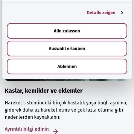
g
Details zeigen
s
a
u
Alle zulassen
s
w
Auswahl erlauben
a
h
l
Ablehnen
Kaslar, kemikler ve eklemler
Hareket sistemindeki birçok hastalık yaşa bağlı aşınma,
giderek daha az hareket etme ve çok fazla oturma gibi
nedenlerden kaynaklanır.
Ayrıntılı bilgi edinin