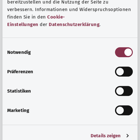
bereitzustellen und die Nutzung der Seite zu
verbessern. Informationen und Widerspruchsoptionen
finden Sie in den
Cookie-
Einstellungen
der
Datenschutzerklärung
.
E
Notwendig
i
n
w
Präferenzen
i
l
l
Statistiken
Ruh ve huzur
i
g
Spor mu, meditasyon mu? Günlük yaşamın stres ve
Marketing
u
sıkıntılarıyla başa çıkmak, iç huzuru arttırmak veya
n
dinlenmek için çeşitli önlemler vardır.
g
Ayrıntılı bilgi edinin
Details zeigen
s