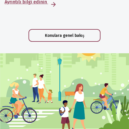
Ayrıntılı bilgi edinin
Konulara genel bakış