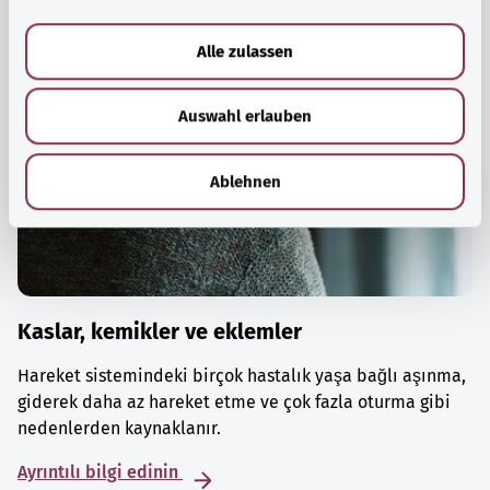
a
u
Alle zulassen
s
w
Auswahl erlauben
a
h
l
Ablehnen
Kaslar, kemikler ve eklemler
Hareket sistemindeki birçok hastalık yaşa bağlı aşınma,
giderek daha az hareket etme ve çok fazla oturma gibi
nedenlerden kaynaklanır.
Ayrıntılı bilgi edinin