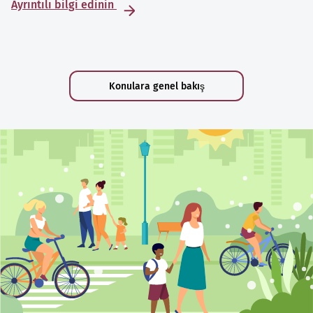
Ayrıntılı bilgi edinin
Konulara genel bakış