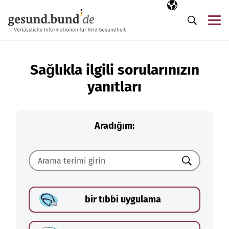
Gezinme menüsünü atla
Seçili dil
TR
Me
Arama
Sağlıkla ilgili sorularınızın
yanıtları
Aradığım:
Ara
bir tıbbi uygulama