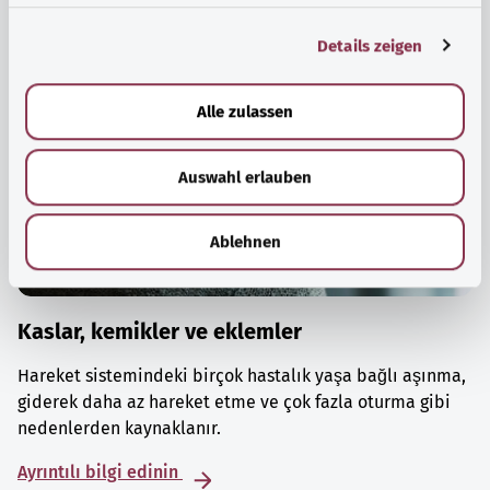
g
Details zeigen
s
a
u
Alle zulassen
s
w
Auswahl erlauben
a
h
l
Ablehnen
Kaslar, kemikler ve eklemler
Hareket sistemindeki birçok hastalık yaşa bağlı aşınma,
giderek daha az hareket etme ve çok fazla oturma gibi
nedenlerden kaynaklanır.
Ayrıntılı bilgi edinin