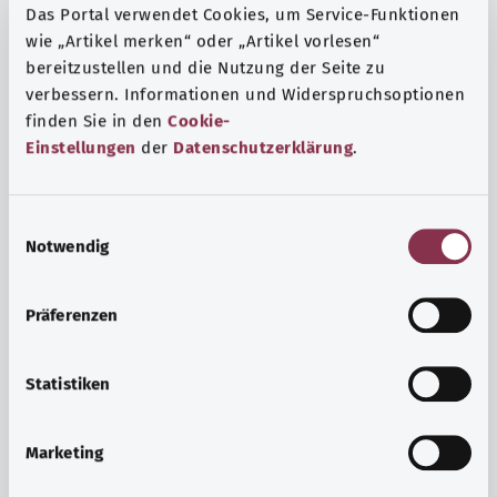
Das Portal verwendet Cookies, um Service-Funktionen
wie „Artikel merken“ oder „Artikel vorlesen“
bereitzustellen und die Nutzung der Seite zu
verbessern. Informationen und Widerspruchsoptionen
finden Sie in den
Cookie-
Einstellungen
der
Datenschutzerklärung
.
E
Notwendig
i
n
w
Präferenzen
i
Ruh ve huzur
l
Spor mu, meditasyon mu? Günlük yaşamın stres ve
l
Statistiken
sıkıntılarıyla başa çıkmak, iç huzuru arttırmak veya
i
dinlenmek için çeşitli önlemler vardır.
g
Marketing
u
Ayrıntılı bilgi edinin
n