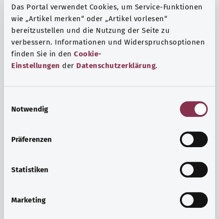
Das Portal verwendet Cookies, um Service-Funktionen
wie „Artikel merken“ oder „Artikel vorlesen“
bereitzustellen und die Nutzung der Seite zu
verbessern. Informationen und Widerspruchsoptionen
finden Sie in den
Cookie-
Einstellungen
der
Datenschutzerklärung
.
E
Notwendig
i
n
w
Präferenzen
i
Ruh ve huzur
l
Spor mu, meditasyon mu? Günlük yaşamın stres ve
l
Statistiken
sıkıntılarıyla başa çıkmak, iç huzuru arttırmak veya
i
dinlenmek için çeşitli önlemler vardır.
g
Marketing
u
Ayrıntılı bilgi edinin
n