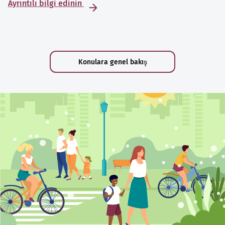
Ayrıntılı bilgi edinin
Konulara genel bakış