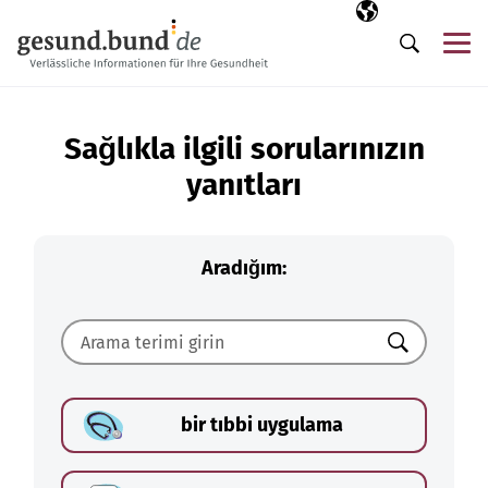
Gezinme menüsünü atla
Seçili dil
TR
Me
Arama
Sağlıkla ilgili sorularınızın
yanıtları
Aradığım:
Ara
bir tıbbi uygulama