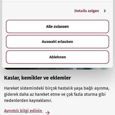
g
Details zeigen
s
a
u
Alle zulassen
s
w
Auswahl erlauben
a
h
l
Ablehnen
Kaslar, kemikler ve eklemler
Hareket sistemindeki birçok hastalık yaşa bağlı aşınma,
giderek daha az hareket etme ve çok fazla oturma gibi
nedenlerden kaynaklanır.
Ayrıntılı bilgi edinin