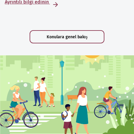
Ayrıntılı bilgi edinin
Konulara genel bakış