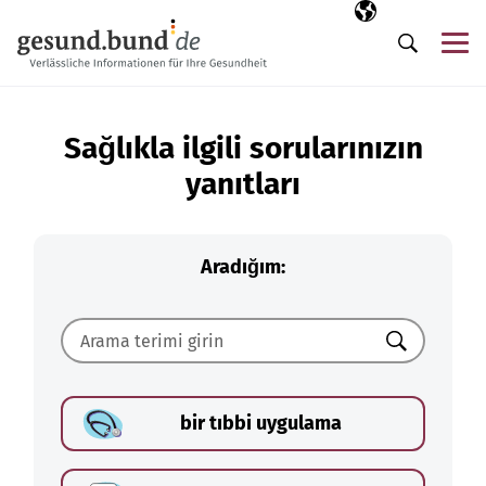
Gezinme menüsünü atla
Seçili dil
TR
Me
Arama
Sağlıkla ilgili sorularınızın
yanıtları
Aradığım:
Ara
bir tıbbi uygulama