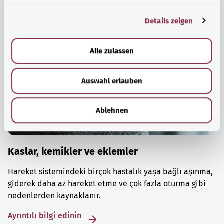
g
Details zeigen
s
a
u
Alle zulassen
s
w
Auswahl erlauben
a
h
l
Ablehnen
Kaslar, kemikler ve eklemler
Hareket sistemindeki birçok hastalık yaşa bağlı aşınma,
giderek daha az hareket etme ve çok fazla oturma gibi
nedenlerden kaynaklanır.
Ayrıntılı bilgi edinin