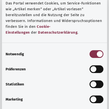
Das Portal verwendet Cookies, um Service-Funktionen
wie „Artikel merken“ oder „Artikel vorlesen“
bereitzustellen und die Nutzung der Seite zu
verbessern. Informationen und Widerspruchsoptionen
finden Sie in den
Cookie-
Einstellungen
der
Datenschutzerklärung
.
E
Notwendig
i
n
w
Präferenzen
i
Ruh ve huzur
l
Spor mu, meditasyon mu? Günlük yaşamın stres ve
l
Statistiken
sıkıntılarıyla başa çıkmak, iç huzuru arttırmak veya
i
dinlenmek için çeşitli önlemler vardır.
g
Marketing
u
Ayrıntılı bilgi edinin
n