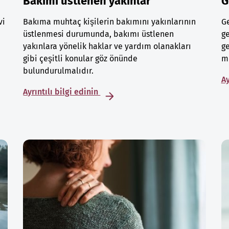
Bakımı üstlenen yakınlar
G
vi
Bakıma muhtaç kişilerin bakımını yakınlarının
Ge
üstlenmesi durumunda, bakımı üstlenen
ge
yakınlara yönelik haklar ve yardım olanakları
ge
gibi çeşitli konular göz önünde
mu
bulundurulmalıdır.
Ay
Ayrıntılı bilgi edinin