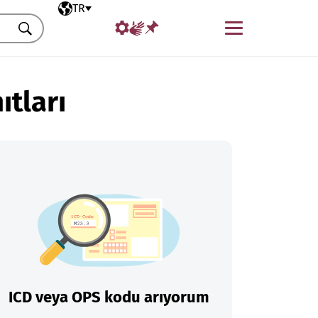
Seçili dil
TR
Menü
Ara
ıtları
ICD veya OPS kodu arıyorum