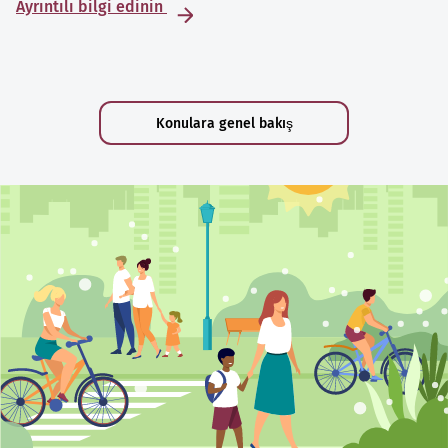
Ayrıntılı bilgi edinin
Konulara genel bakış