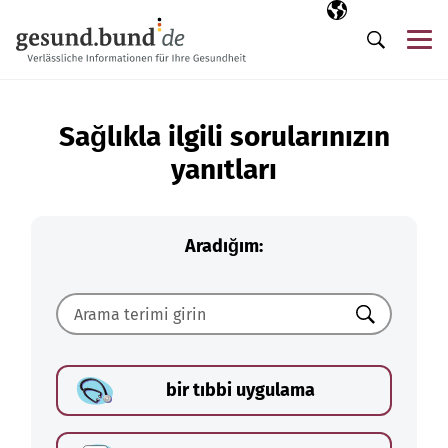
Gezinme menüsünü atla
Seçili dil
TR
Me
Arama
Sağlıkla ilgili sorularınızın
yanıtları
Aradığım:
Ara
bir tıbbi uygulama