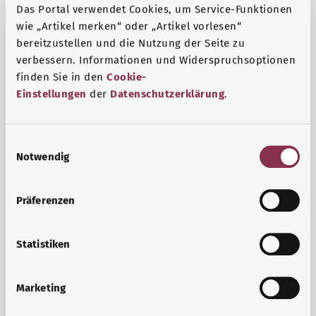
Das Portal verwendet Cookies, um Service-Funktionen
wie „Artikel merken“ oder „Artikel vorlesen“
bereitzustellen und die Nutzung der Seite zu
verbessern. Informationen und Widerspruchsoptionen
finden Sie in den
Cookie-
Einstellungen
der
Datenschutzerklärung
.
E
Notwendig
i
n
w
Präferenzen
i
Ruh ve huzur
l
Spor mu, meditasyon mu? Günlük yaşamın stres ve
l
Statistiken
sıkıntılarıyla başa çıkmak, iç huzuru arttırmak veya
i
dinlenmek için çeşitli önlemler vardır.
g
Marketing
u
Ayrıntılı bilgi edinin
n