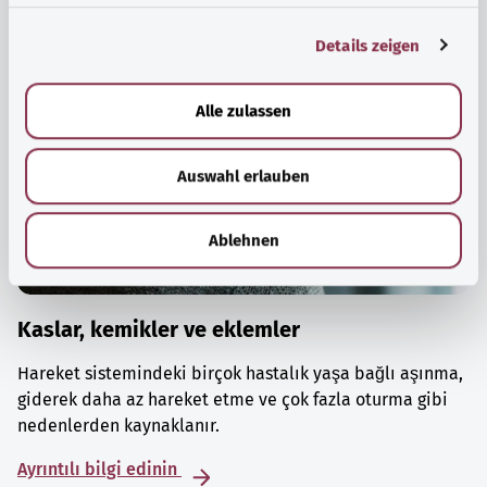
g
Details zeigen
s
a
u
Alle zulassen
s
w
Auswahl erlauben
a
h
l
Ablehnen
Kaslar, kemikler ve eklemler
Hareket sistemindeki birçok hastalık yaşa bağlı aşınma,
giderek daha az hareket etme ve çok fazla oturma gibi
nedenlerden kaynaklanır.
Ayrıntılı bilgi edinin