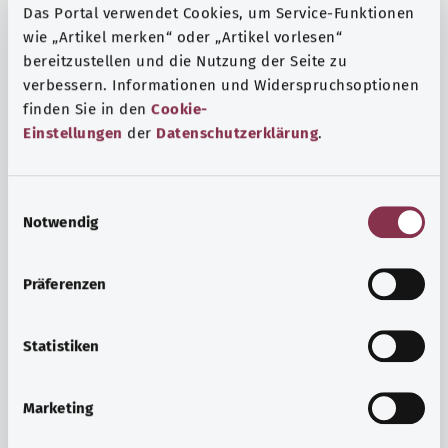
Das Portal verwendet Cookies, um Service-Funktionen
wie „Artikel merken“ oder „Artikel vorlesen“
bereitzustellen und die Nutzung der Seite zu
verbessern. Informationen und Widerspruchsoptionen
finden Sie in den
Cookie-
Einstellungen
der
Datenschutzerklärung
.
E
Notwendig
i
n
w
Präferenzen
i
Ruh ve huzur
l
Spor mu, meditasyon mu? Günlük yaşamın stres ve
l
Statistiken
sıkıntılarıyla başa çıkmak, iç huzuru arttırmak veya
i
dinlenmek için çeşitli önlemler vardır.
g
Marketing
u
Ayrıntılı bilgi edinin
n