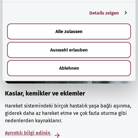
g
Details zeigen
s
a
u
Alle zulassen
s
w
Auswahl erlauben
a
h
l
Ablehnen
Kaslar, kemikler ve eklemler
Hareket sistemindeki birçok hastalık yaşa bağlı aşınma,
giderek daha az hareket etme ve çok fazla oturma gibi
nedenlerden kaynaklanır.
Ayrıntılı bilgi edinin