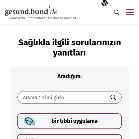
Gezinme menüsünü atla
Seçili dil
TR
Me
Arama
Sağlıkla ilgili sorularınızın
yanıtları
Aradığım:
Ara
bir tıbbi uygulama