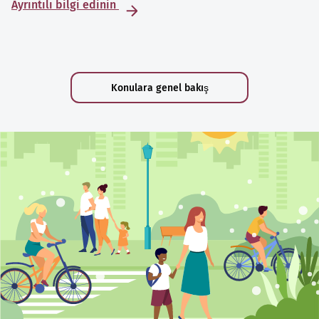
Ayrıntılı bilgi edinin
Konulara genel bakış