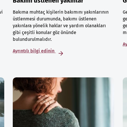
Bakımı üstlenen yakınlar
G
vi
Bakıma muhtaç kişilerin bakımını yakınlarının
Ge
üstlenmesi durumunda, bakımı üstlenen
ge
yakınlara yönelik haklar ve yardım olanakları
ge
gibi çeşitli konular göz önünde
mu
bulundurulmalıdır.
Ay
Ayrıntılı bilgi edinin