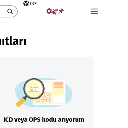
Seçili dil
TR
Menü
Ara
ıtları
ICD veya OPS kodu arıyorum