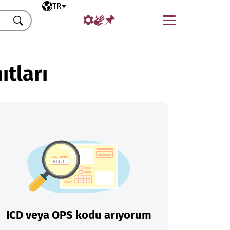
Seçili dil
TR
Menü
Ara
ıtları
ICD veya OPS kodu arıyorum