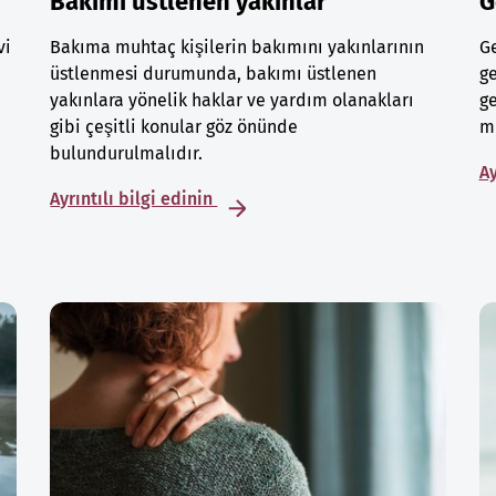
Bakımı üstlenen yakınlar
G
vi
Bakıma muhtaç kişilerin bakımını yakınlarının
Ge
üstlenmesi durumunda, bakımı üstlenen
ge
yakınlara yönelik haklar ve yardım olanakları
ge
gibi çeşitli konular göz önünde
mu
bulundurulmalıdır.
Ay
Ayrıntılı bilgi edinin