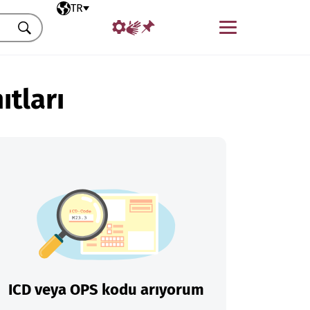
Seçili dil
TR
Menü
Ara
ıtları
ICD veya OPS kodu arıyorum