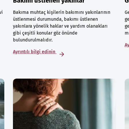
Bakımı üstlenen yakınlar
G
vi
Bakıma muhtaç kişilerin bakımını yakınlarının
Ge
üstlenmesi durumunda, bakımı üstlenen
ge
yakınlara yönelik haklar ve yardım olanakları
ge
gibi çeşitli konular göz önünde
mu
bulundurulmalıdır.
Ay
Ayrıntılı bilgi edinin