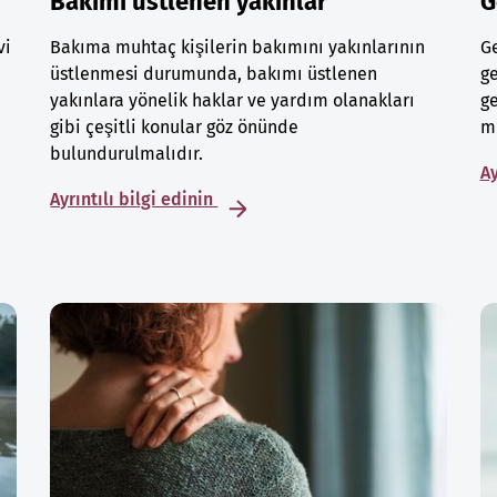
Bakımı üstlenen yakınlar
G
vi
Bakıma muhtaç kişilerin bakımını yakınlarının
Ge
üstlenmesi durumunda, bakımı üstlenen
ge
yakınlara yönelik haklar ve yardım olanakları
ge
gibi çeşitli konular göz önünde
mu
bulundurulmalıdır.
Ay
Ayrıntılı bilgi edinin