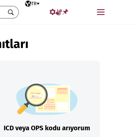
Seçili dil
TR
Menü
Ara
ıtları
ICD veya OPS kodu arıyorum