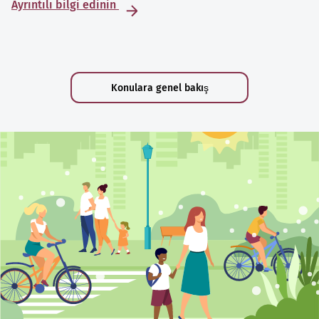
Ayrıntılı bilgi edinin
Konulara genel bakış