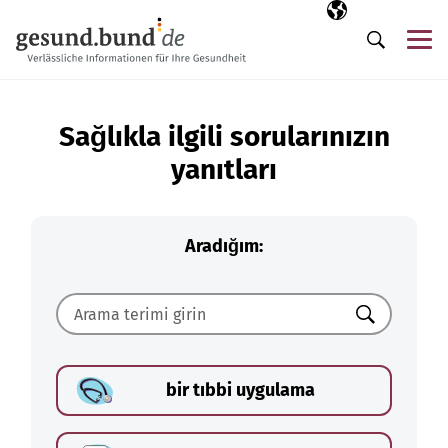
Gezinme menüsünü atla
Seçili dil
TR
Me
Arama
Sağlıkla ilgili sorularınızın
yanıtları
Aradığım:
Ara
bir tıbbi uygulama