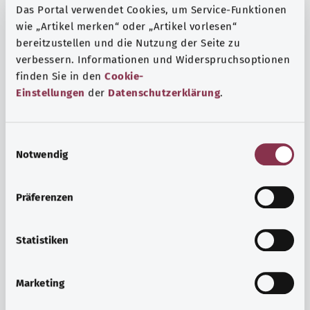
Das Portal verwendet Cookies, um Service-Funktionen
wie „Artikel merken“ oder „Artikel vorlesen“
bereitzustellen und die Nutzung der Seite zu
verbessern. Informationen und Widerspruchsoptionen
finden Sie in den
Cookie-
Einstellungen
der
Datenschutzerklärung
.
E
Notwendig
i
n
w
Präferenzen
i
Ruh ve huzur
l
Spor mu, meditasyon mu? Günlük yaşamın stres ve
l
Statistiken
sıkıntılarıyla başa çıkmak, iç huzuru arttırmak veya
i
dinlenmek için çeşitli önlemler vardır.
g
Marketing
u
Ayrıntılı bilgi edinin
n