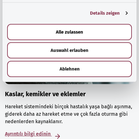
g
Details zeigen
s
a
u
Alle zulassen
s
w
Auswahl erlauben
a
h
l
Ablehnen
Kaslar, kemikler ve eklemler
Hareket sistemindeki birçok hastalık yaşa bağlı aşınma,
giderek daha az hareket etme ve çok fazla oturma gibi
nedenlerden kaynaklanır.
Ayrıntılı bilgi edinin