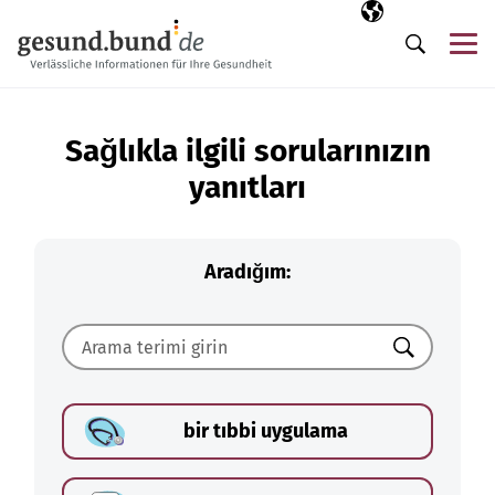
Gezinme menüsünü atla
Seçili dil
TR
Me
Arama
Sağlıkla ilgili sorularınızın
yanıtları
Aradığım:
Ara
bir tıbbi uygulama