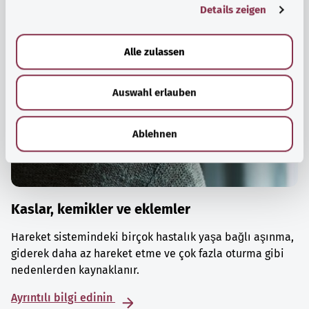
Details zeigen
s
a
u
Alle zulassen
s
w
Auswahl erlauben
a
h
l
Ablehnen
Kaslar, kemikler ve eklemler
Hareket sistemindeki birçok hastalık yaşa bağlı aşınma,
giderek daha az hareket etme ve çok fazla oturma gibi
nedenlerden kaynaklanır.
Ayrıntılı bilgi edinin