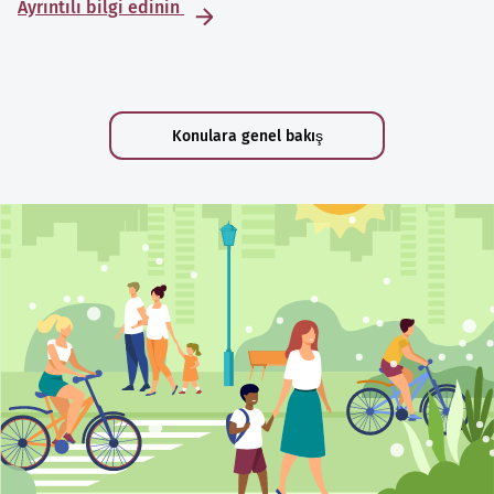
Ayrıntılı bilgi edinin
Konulara genel bakış