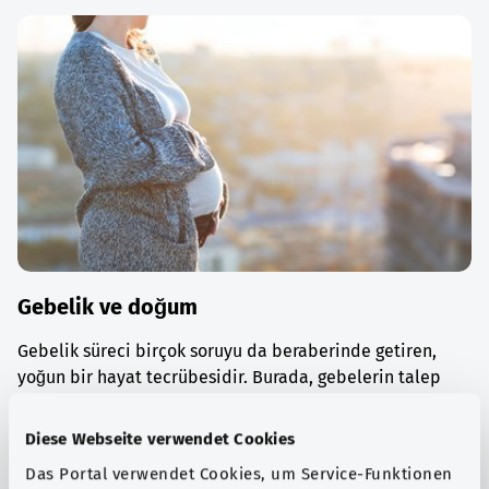
Gebelik ve doğum
Gebelik süreci birçok soruyu da beraberinde getiren,
yoğun bir hayat tecrübesidir. Burada, gebelerin talep
edebileceği danışmanlık ve muayeneler hakkında bilgi
alabilirsiniz.
Diese Webseite verwendet Cookies
Ayrıntılı bilgi edinin
Das Portal verwendet Cookies, um Service-Funktionen