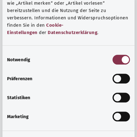
wie „Artikel merken“ oder „Artikel vorlesen“
bereitzustellen und die Nutzung der Seite zu
verbessern. Informationen und Widerspruchsoptionen
finden Sie in den
Cookie-
Einstellungen
der
Datenschutzerklärung
.
E
Notwendig
i
n
w
Präferenzen
i
l
Ruh ve huzur
l
Statistiken
i
Spor mu, meditasyon mu? Günlük yaşamın stres ve
g
sıkıntılarıyla başa çıkmak, iç huzuru arttırmak veya
Marketing
u
dinlenmek için çeşitli önlemler vardır.
n
Ayrıntılı bilgi edinin
g