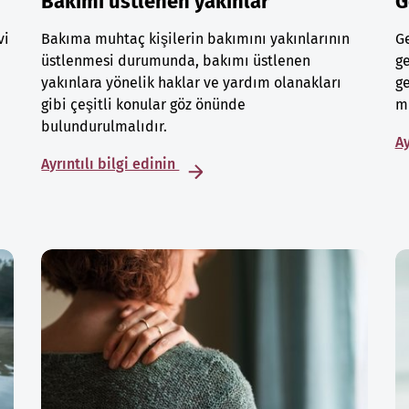
Bakımı üstlenen yakınlar
G
vi
Bakıma muhtaç kişilerin bakımını yakınlarının
Ge
üstlenmesi durumunda, bakımı üstlenen
ge
yakınlara yönelik haklar ve yardım olanakları
ge
gibi çeşitli konular göz önünde
mu
bulundurulmalıdır.
Ay
Ayrıntılı bilgi edinin