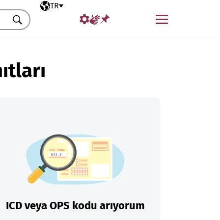
Seçili dil
TR
Menü
Ara
ıtları
ICD veya OPS kodu arıyorum