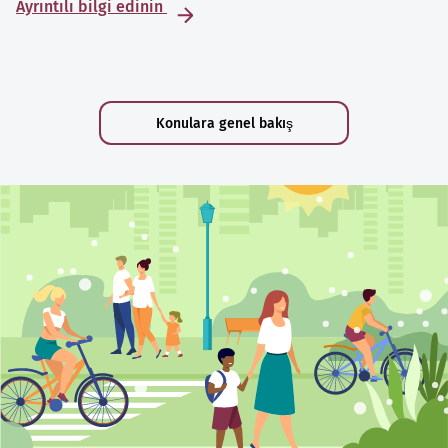
Ayrıntılı bilgi edinin
Konulara genel bakış