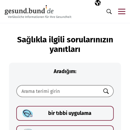
Gezinme menüsünü atla
Seçili dil
TR
Me
Arama
Sağlıkla ilgili sorularınızın
yanıtları
Aradığım:
Ara
bir tıbbi uygulama