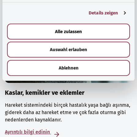
g
Details zeigen
s
a
u
Alle zulassen
s
w
Auswahl erlauben
a
h
l
Ablehnen
Kaslar, kemikler ve eklemler
Hareket sistemindeki birçok hastalık yaşa bağlı aşınma,
giderek daha az hareket etme ve çok fazla oturma gibi
nedenlerden kaynaklanır.
Ayrıntılı bilgi edinin