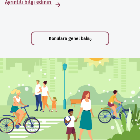
Ayrıntılı bilgi edinin
Konulara genel bakış