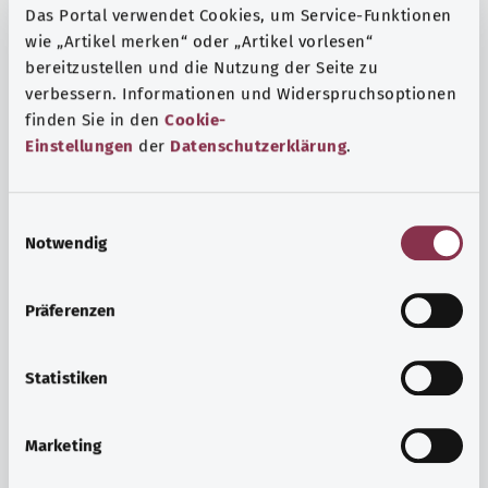
Das Portal verwendet Cookies, um Service-Funktionen
wie „Artikel merken“ oder „Artikel vorlesen“
bereitzustellen und die Nutzung der Seite zu
verbessern. Informationen und Widerspruchsoptionen
finden Sie in den
Cookie-
Einstellungen
der
Datenschutzerklärung
.
E
Notwendig
i
n
w
Präferenzen
i
Ruh ve huzur
l
Spor mu, meditasyon mu? Günlük yaşamın stres ve
l
Statistiken
sıkıntılarıyla başa çıkmak, iç huzuru arttırmak veya
i
dinlenmek için çeşitli önlemler vardır.
g
Marketing
u
Ayrıntılı bilgi edinin
n