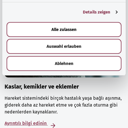
g
Details zeigen
s
a
u
Alle zulassen
s
w
Auswahl erlauben
a
h
l
Ablehnen
Kaslar, kemikler ve eklemler
Hareket sistemindeki birçok hastalık yaşa bağlı aşınma,
giderek daha az hareket etme ve çok fazla oturma gibi
nedenlerden kaynaklanır.
Ayrıntılı bilgi edinin