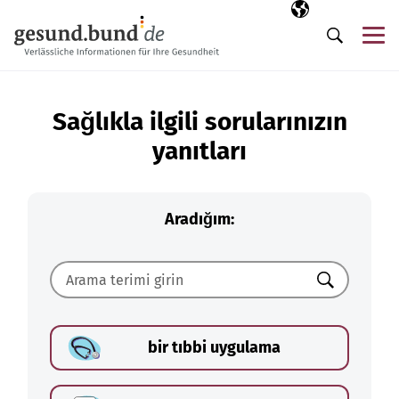
Gezinme menüsünü atla
Seçili dil
TR
Me
Arama
Sağlıkla ilgili sorularınızın
yanıtları
Aradığım:
Ara
bir tıbbi uygulama