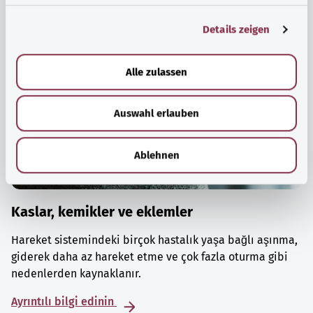
g
Details zeigen
s
a
u
Alle zulassen
s
w
Auswahl erlauben
a
h
l
Ablehnen
Kaslar, kemikler ve eklemler
Hareket sistemindeki birçok hastalık yaşa bağlı aşınma,
giderek daha az hareket etme ve çok fazla oturma gibi
nedenlerden kaynaklanır.
Ayrıntılı bilgi edinin