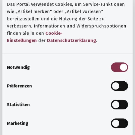
Das Portal verwendet Cookies, um Service-Funktionen
wie „Artikel merken“ oder „Artikel vorlesen“
bereitzustellen und die Nutzung der Seite zu
verbessern. Informationen und Widerspruchsoptionen
finden Sie in den
Cookie-
Einstellungen
der
Datenschutzerklärung
.
E
Notwendig
i
n
w
Präferenzen
i
Ruh ve huzur
l
Spor mu, meditasyon mu? Günlük yaşamın stres ve
l
Statistiken
sıkıntılarıyla başa çıkmak, iç huzuru arttırmak veya
i
dinlenmek için çeşitli önlemler vardır.
g
Marketing
u
Ayrıntılı bilgi edinin
n