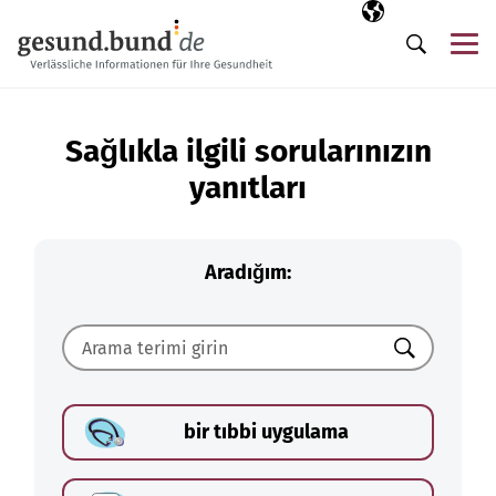
Gezinme menüsünü atla
Seçili dil
TR
Me
Arama
Sağlıkla ilgili sorularınızın
yanıtları
Aradığım:
Ara
bir tıbbi uygulama