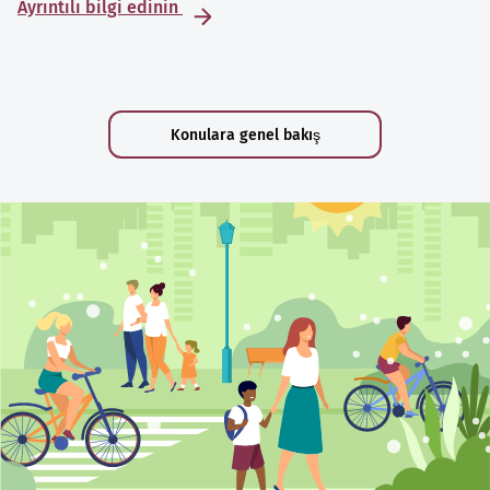
Ayrıntılı bilgi edinin
Konulara genel bakış