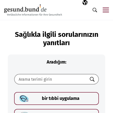
Gezinme menüsünü atla
Seçili dil
TR
Me
Arama
Sağlıkla ilgili sorularınızın
yanıtları
Aradığım:
Ara
bir tıbbi uygulama