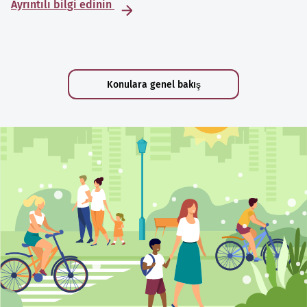
Ayrıntılı bilgi edinin
Konulara genel bakış