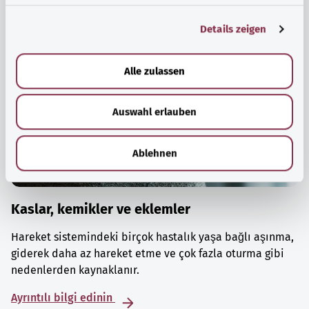
g
Details zeigen
s
a
u
Alle zulassen
s
w
Auswahl erlauben
a
h
l
Ablehnen
Kaslar, kemikler ve eklemler
Hareket sistemindeki birçok hastalık yaşa bağlı aşınma,
giderek daha az hareket etme ve çok fazla oturma gibi
nedenlerden kaynaklanır.
Ayrıntılı bilgi edinin