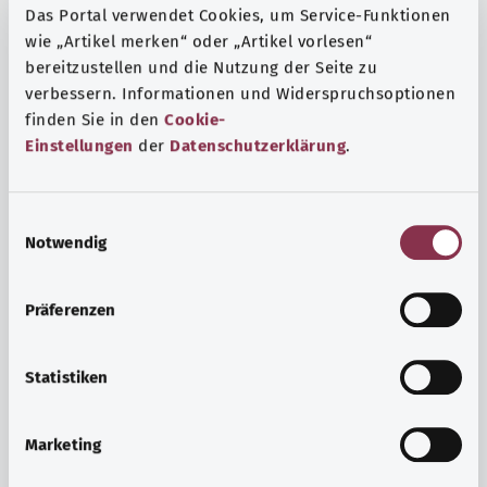
Das Portal verwendet Cookies, um Service-Funktionen
wie „Artikel merken“ oder „Artikel vorlesen“
bereitzustellen und die Nutzung der Seite zu
verbessern. Informationen und Widerspruchsoptionen
finden Sie in den
Cookie-
Einstellungen
der
Datenschutzerklärung
.
E
Notwendig
i
n
w
Präferenzen
i
Ruh ve huzur
l
Spor mu, meditasyon mu? Günlük yaşamın stres ve
l
Statistiken
sıkıntılarıyla başa çıkmak, iç huzuru arttırmak veya
i
dinlenmek için çeşitli önlemler vardır.
g
Marketing
u
Ayrıntılı bilgi edinin
n