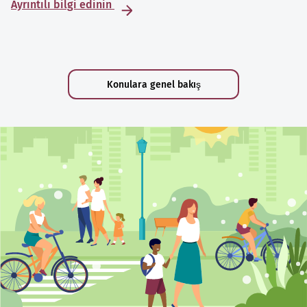
Ayrıntılı bilgi edinin
Konulara genel bakış