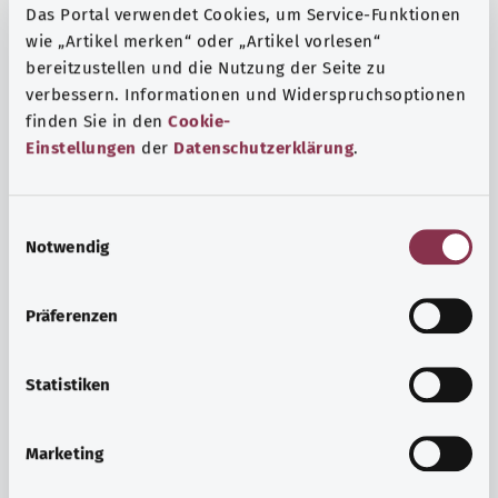
Das Portal verwendet Cookies, um Service-Funktionen
wie „Artikel merken“ oder „Artikel vorlesen“
bereitzustellen und die Nutzung der Seite zu
verbessern. Informationen und Widerspruchsoptionen
finden Sie in den
Cookie-
Einstellungen
der
Datenschutzerklärung
.
E
Notwendig
i
n
w
Präferenzen
i
Ruh ve huzur
l
Spor mu, meditasyon mu? Günlük yaşamın stres ve
l
Statistiken
sıkıntılarıyla başa çıkmak, iç huzuru arttırmak veya
i
dinlenmek için çeşitli önlemler vardır.
g
Marketing
u
Ayrıntılı bilgi edinin
n