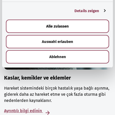
g
Details zeigen
s
a
u
Alle zulassen
s
w
Auswahl erlauben
a
h
l
Ablehnen
Kaslar, kemikler ve eklemler
Hareket sistemindeki birçok hastalık yaşa bağlı aşınma,
giderek daha az hareket etme ve çok fazla oturma gibi
nedenlerden kaynaklanır.
Ayrıntılı bilgi edinin