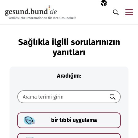
Gezinme menüsünü atla
Seçili dil
TR
Me
Arama
Sağlıkla ilgili sorularınızın
yanıtları
Aradığım:
Ara
bir tıbbi uygulama