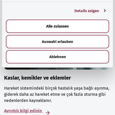
g
Details zeigen
s
a
u
Alle zulassen
s
w
Auswahl erlauben
a
h
l
Ablehnen
Kaslar, kemikler ve eklemler
Hareket sistemindeki birçok hastalık yaşa bağlı aşınma,
giderek daha az hareket etme ve çok fazla oturma gibi
nedenlerden kaynaklanır.
Ayrıntılı bilgi edinin