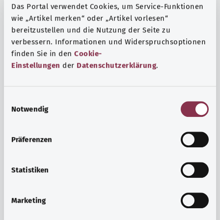
Das Portal verwendet Cookies, um Service-Funktionen
wie „Artikel merken“ oder „Artikel vorlesen“
bereitzustellen und die Nutzung der Seite zu
verbessern. Informationen und Widerspruchsoptionen
finden Sie in den
Cookie-
Einstellungen
der
Datenschutzerklärung
.
E
Notwendig
i
n
w
Präferenzen
i
Ruh ve huzur
l
Spor mu, meditasyon mu? Günlük yaşamın stres ve
l
Statistiken
sıkıntılarıyla başa çıkmak, iç huzuru arttırmak veya
i
dinlenmek için çeşitli önlemler vardır.
g
Marketing
u
Ayrıntılı bilgi edinin
n