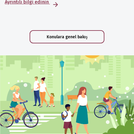
Ayrıntılı bilgi edinin
Konulara genel bakış