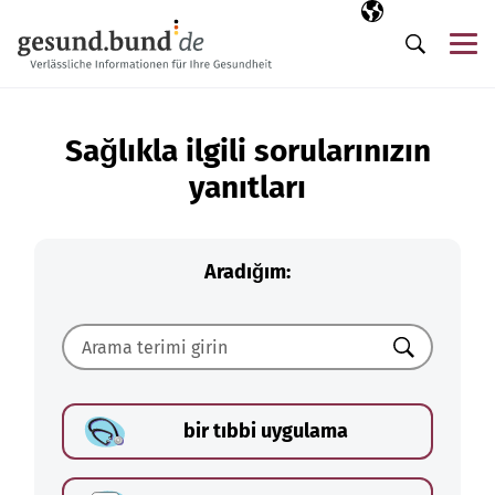
Gezinme menüsünü atla
Seçili dil
TR
Me
Arama
Sağlıkla ilgili sorularınızın
yanıtları
Aradığım:
Ara
bir tıbbi uygulama