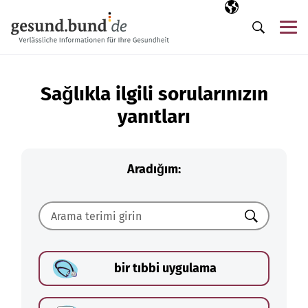
Gezinme menüsünü atla
Seçili dil
TR
Me
Arama
Sağlıkla ilgili sorularınızın
yanıtları
Aradığım:
Ara
bir tıbbi uygulama