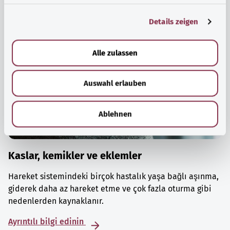
g
Details zeigen
s
a
u
Alle zulassen
s
w
Auswahl erlauben
a
h
l
Ablehnen
Kaslar, kemikler ve eklemler
Hareket sistemindeki birçok hastalık yaşa bağlı aşınma,
giderek daha az hareket etme ve çok fazla oturma gibi
nedenlerden kaynaklanır.
Ayrıntılı bilgi edinin