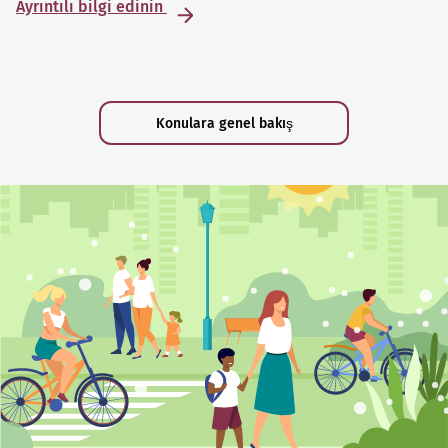
Ayrıntılı bilgi edinin
Konulara genel bakış