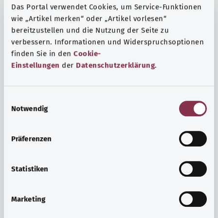
Das Portal verwendet Cookies, um Service-Funktionen
wie „Artikel merken“ oder „Artikel vorlesen“
bereitzustellen und die Nutzung der Seite zu
verbessern. Informationen und Widerspruchsoptionen
finden Sie in den
Cookie-
Einstellungen
der
Datenschutzerklärung
.
E
Notwendig
i
n
w
Präferenzen
i
Ruh ve huzur
l
Spor mu, meditasyon mu? Günlük yaşamın stres ve
l
Statistiken
sıkıntılarıyla başa çıkmak, iç huzuru arttırmak veya
i
dinlenmek için çeşitli önlemler vardır.
g
Marketing
u
Ayrıntılı bilgi edinin
n