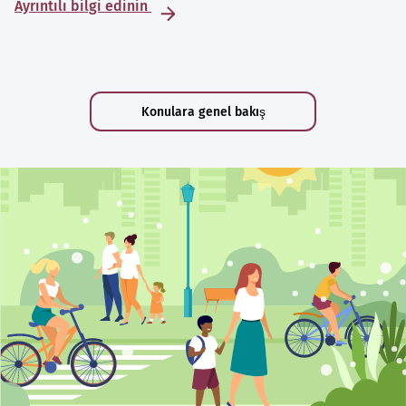
Ayrıntılı bilgi edinin
Konulara genel bakış