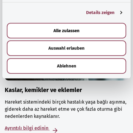
g
Details zeigen
s
a
u
Alle zulassen
s
w
Auswahl erlauben
a
h
l
Ablehnen
Kaslar, kemikler ve eklemler
Hareket sistemindeki birçok hastalık yaşa bağlı aşınma,
giderek daha az hareket etme ve çok fazla oturma gibi
nedenlerden kaynaklanır.
Ayrıntılı bilgi edinin