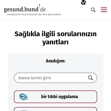
Gezinme menüsünü atla
Seçili dil
TR
Me
Arama
Sağlıkla ilgili sorularınızın
yanıtları
Aradığım:
Ara
bir tıbbi uygulama