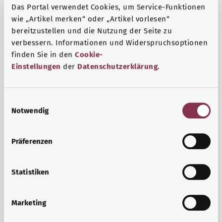
Das Portal verwendet Cookies, um Service-Funktionen
wie „Artikel merken“ oder „Artikel vorlesen“
bereitzustellen und die Nutzung der Seite zu
verbessern. Informationen und Widerspruchsoptionen
finden Sie in den
Cookie-
Einstellungen
der
Datenschutzerklärung
.
E
Notwendig
i
n
w
Präferenzen
i
Ruh ve huzur
l
Spor mu, meditasyon mu? Günlük yaşamın stres ve
l
Statistiken
sıkıntılarıyla başa çıkmak, iç huzuru arttırmak veya
i
dinlenmek için çeşitli önlemler vardır.
g
Marketing
u
Ayrıntılı bilgi edinin
n