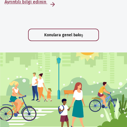
Ayrıntılı bilgi edinin
Konulara genel bakış