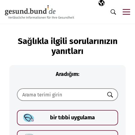
Gezinme menüsünü atla
Seçili dil
TR
Me
Arama
Sağlıkla ilgili sorularınızın
yanıtları
Aradığım:
Ara
bir tıbbi uygulama