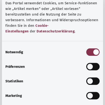
Das Portal verwendet Cookies, um Service-Funktionen
wie „Artikel merken“ oder „Artikel vorlesen“
bereitzustellen und die Nutzung der Seite zu
verbessern. Informationen und Widerspruchsoptionen
finden Sie in den
Cookie-
Einstellungen
der
Datenschutzerklärung
.
E
Notwendig
i
n
w
Präferenzen
i
Ruh ve huzur
l
Spor mu, meditasyon mu? Günlük yaşamın stres ve
l
Statistiken
sıkıntılarıyla başa çıkmak, iç huzuru arttırmak veya
i
dinlenmek için çeşitli önlemler vardır.
g
Marketing
u
Ayrıntılı bilgi edinin
n