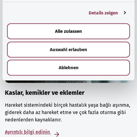
g
Details zeigen
s
a
u
Alle zulassen
s
w
Auswahl erlauben
a
h
l
Ablehnen
Kaslar, kemikler ve eklemler
Hareket sistemindeki birçok hastalık yaşa bağlı aşınma,
giderek daha az hareket etme ve çok fazla oturma gibi
nedenlerden kaynaklanır.
Ayrıntılı bilgi edinin