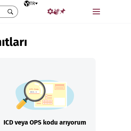
Seçili dil
TR
Menü
Ara
ıtları
ICD veya OPS kodu arıyorum