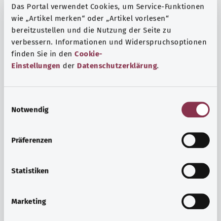
Das Portal verwendet Cookies, um Service-Funktionen
wie „Artikel merken“ oder „Artikel vorlesen“
bereitzustellen und die Nutzung der Seite zu
verbessern. Informationen und Widerspruchsoptionen
finden Sie in den
Cookie-
Einstellungen
der
Datenschutzerklärung
.
E
Notwendig
i
n
w
Präferenzen
i
Ruh ve huzur
l
Spor mu, meditasyon mu? Günlük yaşamın stres ve
l
Statistiken
sıkıntılarıyla başa çıkmak, iç huzuru arttırmak veya
i
dinlenmek için çeşitli önlemler vardır.
g
Marketing
u
Ayrıntılı bilgi edinin
n