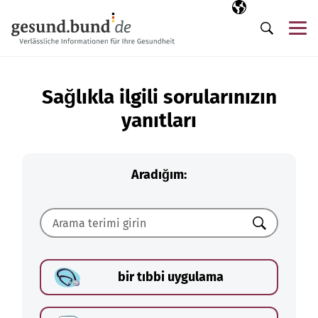
Gezinme menüsünü atla
Seçili dil
TR
Me
Arama
Sağlıkla ilgili sorularınızın
yanıtları
Aradığım:
Ara
bir tıbbi uygulama