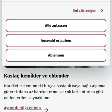
g
Details zeigen
s
a
u
Alle zulassen
s
w
Auswahl erlauben
a
h
l
Ablehnen
Kaslar, kemikler ve eklemler
Hareket sistemindeki birçok hastalık yaşa bağlı aşınma,
giderek daha az hareket etme ve çok fazla oturma gibi
nedenlerden kaynaklanır.
Ayrıntılı bilgi edinin