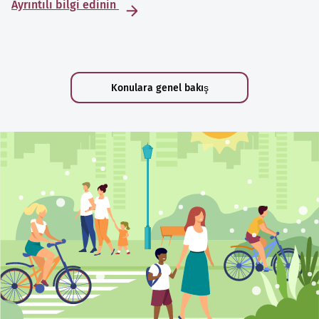
Ayrıntılı bilgi edinin
Konulara genel bakış