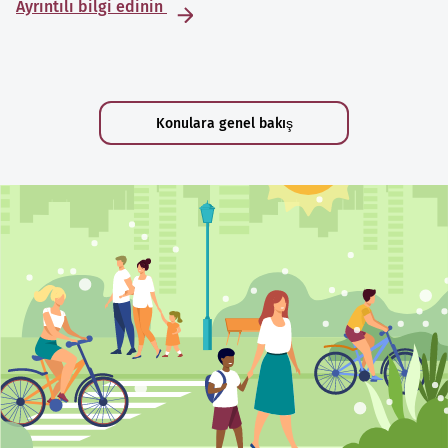
Ayrıntılı bilgi edinin
Konulara genel bakış