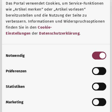
Das Portal verwendet Cookies, um Service-Funktionen
wie „Artikel merken“ oder „Artikel vorlesen“
bereitzustellen und die Nutzung der Seite zu
verbessern. Informationen und Widerspruchsoptionen
finden Sie in den
Cookie-
Einstellungen
der
Datenschutzerklärung
.
E
Notwendig
i
n
w
Präferenzen
i
Ruh ve huzur
l
Spor mu, meditasyon mu? Günlük yaşamın stres ve
l
Statistiken
sıkıntılarıyla başa çıkmak, iç huzuru arttırmak veya
i
dinlenmek için çeşitli önlemler vardır.
g
Marketing
u
Ayrıntılı bilgi edinin
n