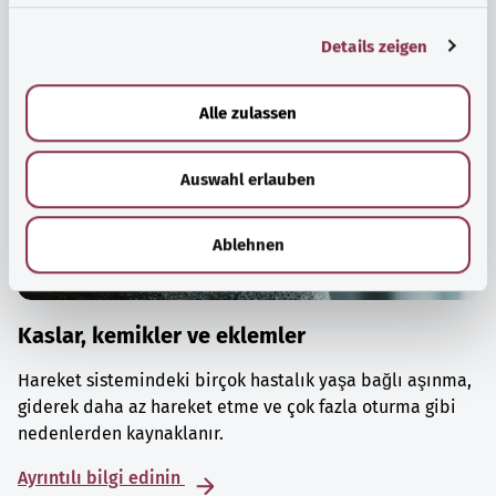
g
Details zeigen
s
a
u
Alle zulassen
s
w
Auswahl erlauben
a
h
l
Ablehnen
Kaslar, kemikler ve eklemler
Hareket sistemindeki birçok hastalık yaşa bağlı aşınma,
giderek daha az hareket etme ve çok fazla oturma gibi
nedenlerden kaynaklanır.
Ayrıntılı bilgi edinin