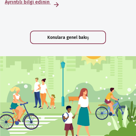
Ayrıntılı bilgi edinin
Konulara genel bakış