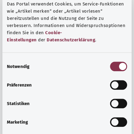
Das Portal verwendet Cookies, um Service-Funktionen
wie „Artikel merken“ oder „Artikel vorlesen“
bereitzustellen und die Nutzung der Seite zu
verbessern. Informationen und Widerspruchsoptionen
finden Sie in den
Cookie-
Einstellungen
der
Datenschutzerklärung
.
E
Notwendig
i
n
w
Präferenzen
i
Ruh ve huzur
l
Spor mu, meditasyon mu? Günlük yaşamın stres ve
l
Statistiken
sıkıntılarıyla başa çıkmak, iç huzuru arttırmak veya
i
dinlenmek için çeşitli önlemler vardır.
g
Marketing
u
Ayrıntılı bilgi edinin
n