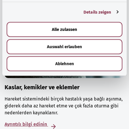
g
Details zeigen
s
a
u
Alle zulassen
s
w
Auswahl erlauben
a
h
l
Ablehnen
Kaslar, kemikler ve eklemler
Hareket sistemindeki birçok hastalık yaşa bağlı aşınma,
giderek daha az hareket etme ve çok fazla oturma gibi
nedenlerden kaynaklanır.
Ayrıntılı bilgi edinin