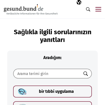
Gezinme menüsünü atla
Seçili dil
TR
Me
Arama
Sağlıkla ilgili sorularınızın
yanıtları
Aradığım:
Ara
bir tıbbi uygulama