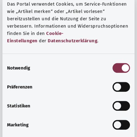
Das Portal verwendet Cookies, um Service-Funktionen
wie „Artikel merken“ oder „Artikel vorlesen“
bereitzustellen und die Nutzung der Seite zu
verbessern. Informationen und Widerspruchsoptionen
finden Sie in den
Cookie-
Einstellungen
der
Datenschutzerklärung
.
E
Notwendig
i
n
w
Präferenzen
i
Ruh ve huzur
l
Spor mu, meditasyon mu? Günlük yaşamın stres ve
l
Statistiken
sıkıntılarıyla başa çıkmak, iç huzuru arttırmak veya
i
dinlenmek için çeşitli önlemler vardır.
g
Marketing
u
Ayrıntılı bilgi edinin
n