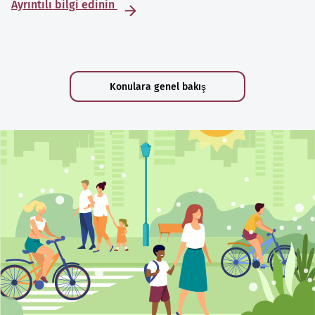
Ayrıntılı bilgi edinin
Konulara genel bakış