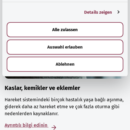
g
Details zeigen
s
a
u
Alle zulassen
s
w
Auswahl erlauben
a
h
l
Ablehnen
Kaslar, kemikler ve eklemler
Hareket sistemindeki birçok hastalık yaşa bağlı aşınma,
giderek daha az hareket etme ve çok fazla oturma gibi
nedenlerden kaynaklanır.
Ayrıntılı bilgi edinin