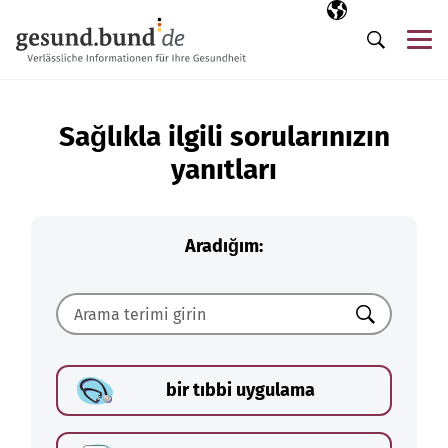
Gezinme menüsünü atla
Seçili dil
TR
Me
Arama
Sağlıkla ilgili sorularınızın
yanıtları
Aradığım:
Ara
bir tıbbi uygulama