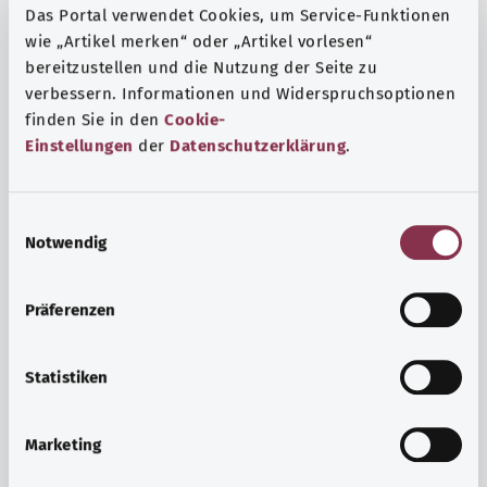
Das Portal verwendet Cookies, um Service-Funktionen
wie „Artikel merken“ oder „Artikel vorlesen“
bereitzustellen und die Nutzung der Seite zu
verbessern. Informationen und Widerspruchsoptionen
finden Sie in den
Cookie-
Einstellungen
der
Datenschutzerklärung
.
E
Notwendig
i
n
w
Präferenzen
i
Ruh ve huzur
l
Spor mu, meditasyon mu? Günlük yaşamın stres ve
l
Statistiken
sıkıntılarıyla başa çıkmak, iç huzuru arttırmak veya
i
dinlenmek için çeşitli önlemler vardır.
g
Marketing
u
Ayrıntılı bilgi edinin
n