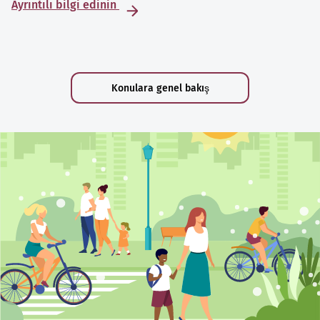
Ayrıntılı bilgi edinin
Konulara genel bakış