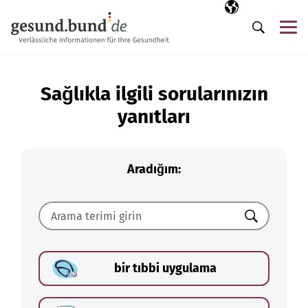
Gezinme menüsünü atla
Seçili dil
TR
Me
Arama
Sağlıkla ilgili sorularınızın
yanıtları
Aradığım:
Ara
bir tıbbi uygulama