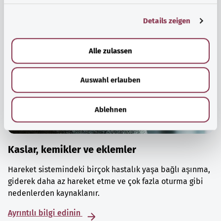
g
Details zeigen
s
a
u
Alle zulassen
s
w
Auswahl erlauben
a
h
l
Ablehnen
Kaslar, kemikler ve eklemler
Hareket sistemindeki birçok hastalık yaşa bağlı aşınma,
giderek daha az hareket etme ve çok fazla oturma gibi
nedenlerden kaynaklanır.
Ayrıntılı bilgi edinin