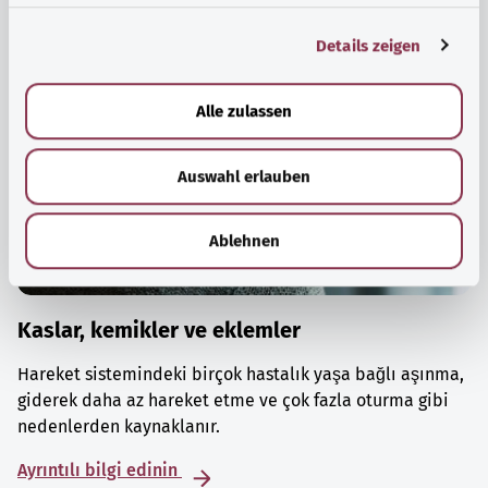
g
Details zeigen
s
a
u
Alle zulassen
s
w
Auswahl erlauben
a
h
l
Ablehnen
Kaslar, kemikler ve eklemler
Hareket sistemindeki birçok hastalık yaşa bağlı aşınma,
giderek daha az hareket etme ve çok fazla oturma gibi
nedenlerden kaynaklanır.
Ayrıntılı bilgi edinin