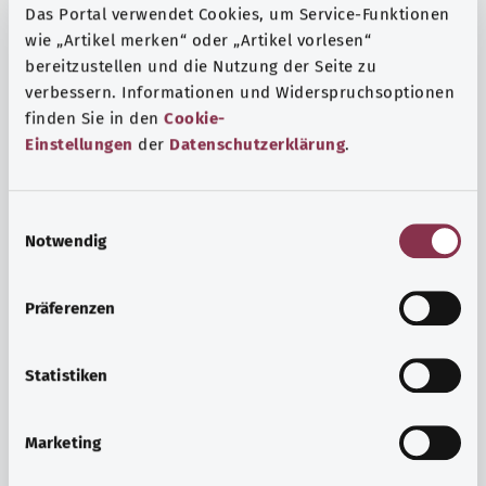
Das Portal verwendet Cookies, um Service-Funktionen
wie „Artikel merken“ oder „Artikel vorlesen“
bereitzustellen und die Nutzung der Seite zu
verbessern. Informationen und Widerspruchsoptionen
finden Sie in den
Cookie-
Einstellungen
der
Datenschutzerklärung
.
E
Notwendig
i
n
w
Präferenzen
i
Ruh ve huzur
l
Spor mu, meditasyon mu? Günlük yaşamın stres ve
l
Statistiken
sıkıntılarıyla başa çıkmak, iç huzuru arttırmak veya
i
dinlenmek için çeşitli önlemler vardır.
g
Marketing
u
Ayrıntılı bilgi edinin
n