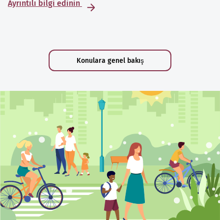
Ayrıntılı bilgi edinin
Konulara genel bakış