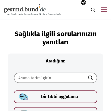
Gezinme menüsünü atla
Seçili dil
TR
Me
Arama
Sağlıkla ilgili sorularınızın
yanıtları
Aradığım:
Ara
bir tıbbi uygulama