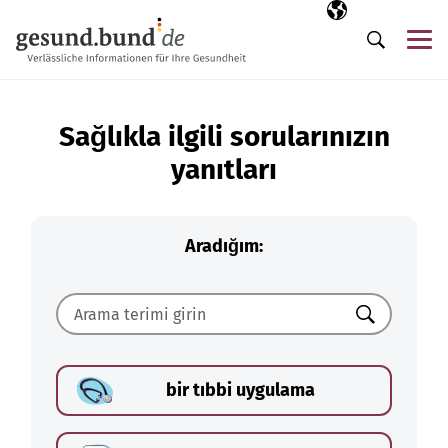
Gezinme menüsünü atla
Seçili dil
TR
Me
Arama
Sağlıkla ilgili sorularınızın
yanıtları
Aradığım:
Ara
bir tıbbi uygulama