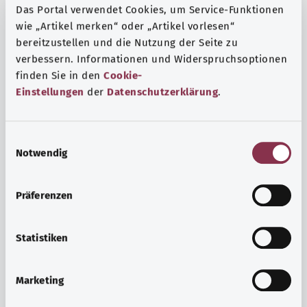
Das Portal verwendet Cookies, um Service-Funktionen
wie „Artikel merken“ oder „Artikel vorlesen“
bereitzustellen und die Nutzung der Seite zu
verbessern. Informationen und Widerspruchsoptionen
finden Sie in den
Cookie-
Einstellungen
der
Datenschutzerklärung
.
E
Notwendig
i
n
w
Präferenzen
i
Ruh ve huzur
l
Spor mu, meditasyon mu? Günlük yaşamın stres ve
l
Statistiken
sıkıntılarıyla başa çıkmak, iç huzuru arttırmak veya
i
dinlenmek için çeşitli önlemler vardır.
g
Marketing
u
Ayrıntılı bilgi edinin
n