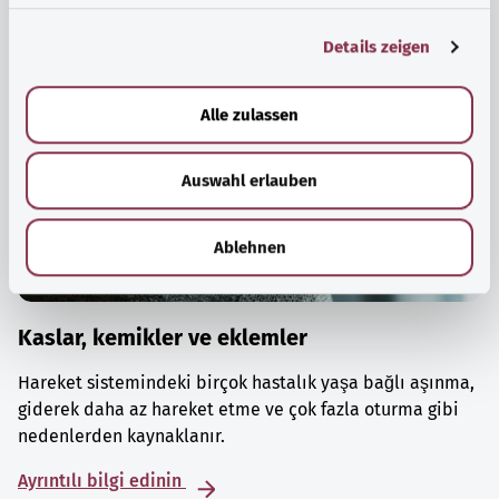
g
Details zeigen
s
a
u
Alle zulassen
s
w
Auswahl erlauben
a
h
l
Ablehnen
Kaslar, kemikler ve eklemler
Hareket sistemindeki birçok hastalık yaşa bağlı aşınma,
giderek daha az hareket etme ve çok fazla oturma gibi
nedenlerden kaynaklanır.
Ayrıntılı bilgi edinin