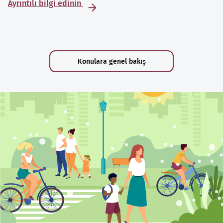
Ayrıntılı bilgi edinin
Konulara genel bakış