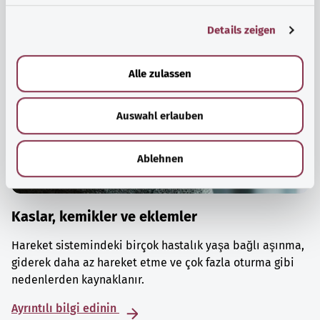
g
Details zeigen
s
a
u
Alle zulassen
s
w
Auswahl erlauben
a
h
l
Ablehnen
Kaslar, kemikler ve eklemler
Hareket sistemindeki birçok hastalık yaşa bağlı aşınma,
giderek daha az hareket etme ve çok fazla oturma gibi
nedenlerden kaynaklanır.
Ayrıntılı bilgi edinin