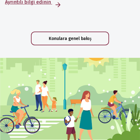
Ayrıntılı bilgi edinin
Konulara genel bakış