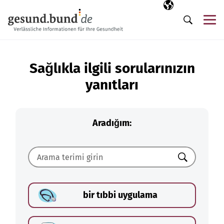
Gezinme menüsünü atla
Seçili dil
TR
Me
Arama
Sağlıkla ilgili sorularınızın
yanıtları
Aradığım:
Ara
bir tıbbi uygulama