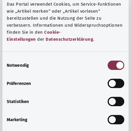
Das Portal verwendet Cookies, um Service-Funktionen
wie „Artikel merken“ oder „Artikel vorlesen“
bereitzustellen und die Nutzung der Seite zu
verbessern. Informationen und Widerspruchsoptionen
finden Sie in den
Cookie-
Einstellungen
der
Datenschutzerklärung
.
E
Notwendig
i
n
w
Präferenzen
i
Ruh ve huzur
l
Spor mu, meditasyon mu? Günlük yaşamın stres ve
l
Statistiken
sıkıntılarıyla başa çıkmak, iç huzuru arttırmak veya
i
dinlenmek için çeşitli önlemler vardır.
g
Marketing
u
Ayrıntılı bilgi edinin
n