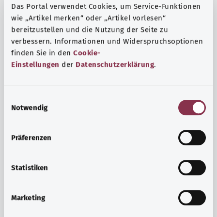
Das Portal verwendet Cookies, um Service-Funktionen
wie „Artikel merken“ oder „Artikel vorlesen“
bereitzustellen und die Nutzung der Seite zu
verbessern. Informationen und Widerspruchsoptionen
finden Sie in den
Cookie-
Einstellungen
der
Datenschutzerklärung
.
E
Notwendig
i
n
w
Präferenzen
i
Ruh ve huzur
l
Spor mu, meditasyon mu? Günlük yaşamın stres ve
l
Statistiken
sıkıntılarıyla başa çıkmak, iç huzuru arttırmak veya
i
dinlenmek için çeşitli önlemler vardır.
g
Marketing
u
Ayrıntılı bilgi edinin
n