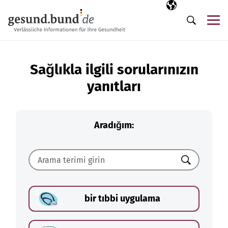
Gezinme menüsünü atla
Seçili dil
TR
Me
Arama
Sağlıkla ilgili sorularınızın
yanıtları
Aradığım:
Ara
bir tıbbi uygulama