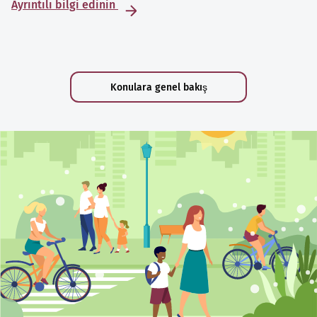
Ayrıntılı bilgi edinin
Konulara genel bakış