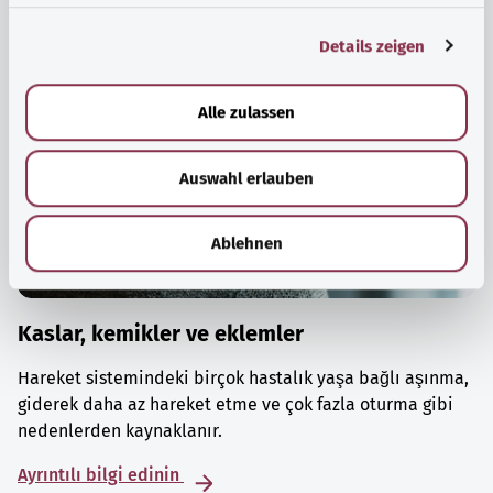
g
Details zeigen
s
a
u
Alle zulassen
s
w
Auswahl erlauben
a
h
l
Ablehnen
Kaslar, kemikler ve eklemler
Hareket sistemindeki birçok hastalık yaşa bağlı aşınma,
giderek daha az hareket etme ve çok fazla oturma gibi
nedenlerden kaynaklanır.
Ayrıntılı bilgi edinin