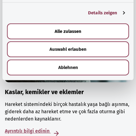
g
Details zeigen
s
a
u
Alle zulassen
s
w
Auswahl erlauben
a
h
l
Ablehnen
Kaslar, kemikler ve eklemler
Hareket sistemindeki birçok hastalık yaşa bağlı aşınma,
giderek daha az hareket etme ve çok fazla oturma gibi
nedenlerden kaynaklanır.
Ayrıntılı bilgi edinin