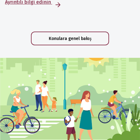
Ayrıntılı bilgi edinin
Konulara genel bakış