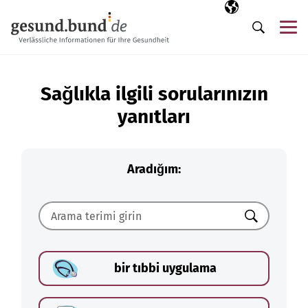
Gezinme menüsünü atla
Seçili dil
TR
Me
Arama
Sağlıkla ilgili sorularınızın
yanıtları
Aradığım:
Ara
bir tıbbi uygulama