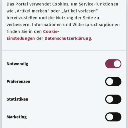
Das Portal verwendet Cookies, um Service-Funktionen
wie „Artikel merken“ oder „Artikel vorlesen“
bereitzustellen und die Nutzung der Seite zu
verbessern. Informationen und Widerspruchsoptionen
finden Sie in den
Cookie-
Einstellungen
der
Datenschutzerklärung
.
E
Notwendig
i
n
w
Präferenzen
i
Ruh ve huzur
l
Spor mu, meditasyon mu? Günlük yaşamın stres ve
l
Statistiken
sıkıntılarıyla başa çıkmak, iç huzuru arttırmak veya
i
dinlenmek için çeşitli önlemler vardır.
g
Marketing
u
Ayrıntılı bilgi edinin
n