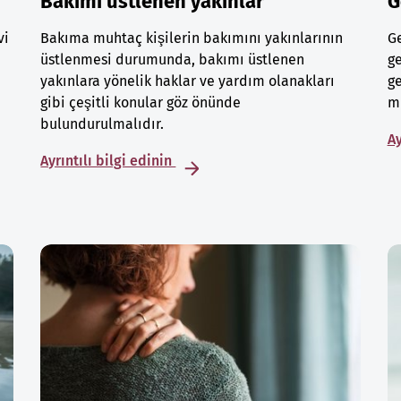
Bakımı üstlenen yakınlar
G
vi
Bakıma muhtaç kişilerin bakımını yakınlarının
Ge
üstlenmesi durumunda, bakımı üstlenen
ge
yakınlara yönelik haklar ve yardım olanakları
ge
gibi çeşitli konular göz önünde
mu
bulundurulmalıdır.
Ay
Ayrıntılı bilgi edinin