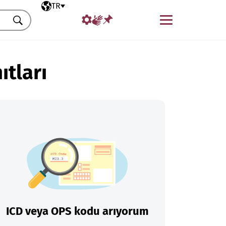
Seçili dil
TR
Menü
Ara
ıtları
ICD veya OPS kodu arıyorum