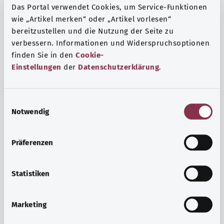
Das Portal verwendet Cookies, um Service-Funktionen
wie „Artikel merken“ oder „Artikel vorlesen“
bereitzustellen und die Nutzung der Seite zu
verbessern. Informationen und Widerspruchsoptionen
finden Sie in den
Cookie-
Einstellungen
der
Datenschutzerklärung
.
E
Notwendig
i
n
w
Präferenzen
i
Ruh ve huzur
l
Spor mu, meditasyon mu? Günlük yaşamın stres ve
l
Statistiken
sıkıntılarıyla başa çıkmak, iç huzuru arttırmak veya
i
dinlenmek için çeşitli önlemler vardır.
g
Marketing
u
Ayrıntılı bilgi edinin
n