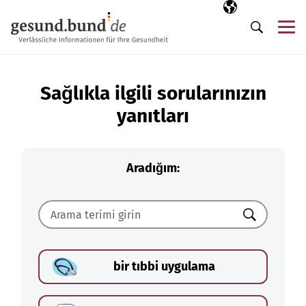
Gezinme menüsünü atla
Seçili dil
TR
Me
Arama
Sağlıkla ilgili sorularınızın
yanıtları
Aradığım:
Ara
bir tıbbi uygulama