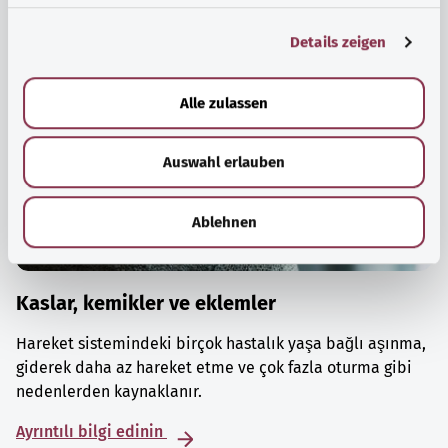
g
Details zeigen
s
a
u
Alle zulassen
s
w
Auswahl erlauben
a
h
l
Ablehnen
Kaslar, kemikler ve eklemler
Hareket sistemindeki birçok hastalık yaşa bağlı aşınma,
giderek daha az hareket etme ve çok fazla oturma gibi
nedenlerden kaynaklanır.
Ayrıntılı bilgi edinin