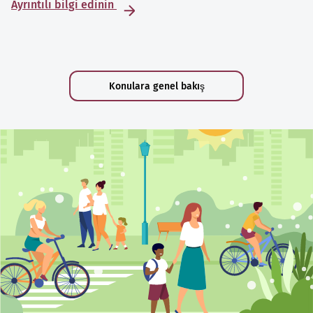
Ayrıntılı bilgi edinin
Konulara genel bakış