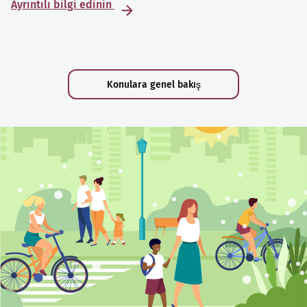
Ayrıntılı bilgi edinin
Konulara genel bakış