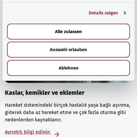
g
Details zeigen
s
a
u
Alle zulassen
s
w
Auswahl erlauben
a
h
l
Ablehnen
Kaslar, kemikler ve eklemler
Hareket sistemindeki birçok hastalık yaşa bağlı aşınma,
giderek daha az hareket etme ve çok fazla oturma gibi
nedenlerden kaynaklanır.
Ayrıntılı bilgi edinin