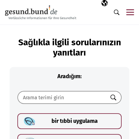
Gezinme menüsünü atla
Seçili dil
TR
Me
Arama
Sağlıkla ilgili sorularınızın
yanıtları
Aradığım:
Ara
bir tıbbi uygulama