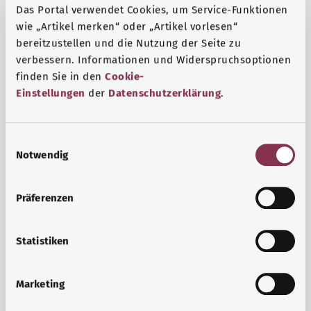
Das Portal verwendet Cookies, um Service-Funktionen
wie „Artikel merken“ oder „Artikel vorlesen“
bereitzustellen und die Nutzung der Seite zu
verbessern. Informationen und Widerspruchsoptionen
finden Sie in den
Cookie-
Einstellungen
der
Datenschutzerklärung
.
E
Notwendig
i
n
w
Präferenzen
i
Ruh ve huzur
l
Spor mu, meditasyon mu? Günlük yaşamın stres ve
l
Statistiken
sıkıntılarıyla başa çıkmak, iç huzuru arttırmak veya
i
dinlenmek için çeşitli önlemler vardır.
g
Marketing
u
Ayrıntılı bilgi edinin
n